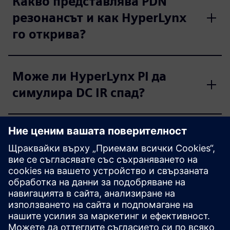
Какво представлява PDN
резонансът и как HyperLynx
го открива?
Може ли HyperLynx PI да
симулира DC IR спад?
Какви са често срещаните
проблеми с целостта на
захранването, решени от
HyperLynx?
Каква е разликата между DC