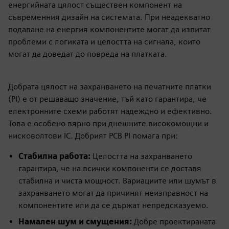
енергийната цялост съществен компонент на
съвременния дизайн на системата. При неадекватно
подаване на енергия компонентите могат да изпитат
проблеми с логиката и целостта на сигнала, които
могат да доведат до повреда на платката.
Добрата цялост на захранването на печатните платки
(PI) е от решаващо значение, тъй като гарантира, че
електронните схеми работят надеждно и ефективно.
Това е особено вярно при днешните високомощни и
нисковолтови IC. Добрият PCB PI помага при:
Стабилна работа:
Целостта на захранването
гарантира, че на всички компоненти се доставя
стабилна и чиста мощност. Вариациите или шумът в
захранването могат да причинят неизправност на
компонентите или да се държат непредсказуемо.
Намален шум и смущения:
Добре проектираната