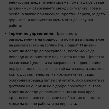
електроразпределителна мрежа помага да се сведе
до минимум свързването между сигналите. Това е
особено важно при високоскоростни вериги, където
дори малки количества шум могат да нарушат
работата.
Термично управление:
Правилното
разпределение на мощността помага за управление
на разсейването на топлината. Лошият PI дизайн
може да доведе до прегряване, което може да
повреди компонентите или самата платка. Целостта
на сигнала: Целостта на захранването пряко влияе
върху целостта на сигнала, тъй като същата система,
която доставя енергия на компонентите, също
осигурява връщащ път за сигналите. Ако мрежата за
доставка на енергия не е добре проектирана, това
може да доведе до влошаване на сигнала чрез
кръстосване или свързване на обратния път, което
може да влоши работата на веригата.