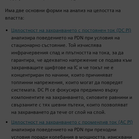
Има две основни форми на анализ на целостта на
властта:
Цялостност на захранването с постоянен ток (DC PI)
анализира поведението на PDN при условия на
стационарно състояние. Той изчислява
инфрачервения спад и плътността на тока, за да
гарантира, че адекватно напрежение се подава към
захранващите щифтове на IC и че токът не е
концентриран по начини, които причиняват
топлинни напрежения, които могат да повредят
системата. DC PI се фокусира предимно върху
компонентите на захранването, силовите равнини и
свързаните с тях шевни пътеки, които позволяват
на захранването да тече от слой на слой.
Цялостност на захранването с променлив ток (AC PI)
анализира поведението на PDN при преходни
условия поради колебания в мощността, изисквани