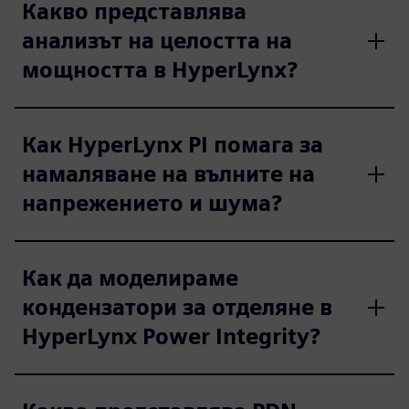
Какво представлява
анализът на целостта на
мощността в HyperLynx?
Как HyperLynx PI помага за
намаляване на вълните на
напрежението и шума?
Как да моделираме
кондензатори за отделяне в
HyperLynx Power Integrity?