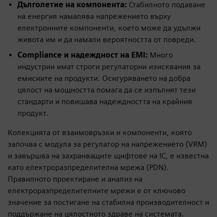
Дълголетие на компонента:
Стабилното подаване
на енергия намалява напрежението върху
електронните компоненти, което може да удължи
живота им и да намали вероятността от повреди.
Compliance и надеждност на EMI:
Много
индустрии имат строги регулаторни изисквания за
емисиите на продукти. Осигуряването на добра
цялост на мощността помага да се изпълнят тези
стандарти и повишава надеждността на крайния
продукт.
Колекцията от взаимовръзки и компоненти, която
започва с модула за регулатор на напрежението (VRM)
и завършва на захранващите щифтове на IC, е известна
като електроразпределителна мрежа (PDN).
Правилното проектиране и анализ на
електроразпределителните мрежи е от ключово
значение за постигане на стабилна производителност и
поддържане на цялостното здраве на системата.