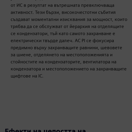
от ИС в резултат на вътрешната превключваща
активност. Тези бързи, високочестотни събития
създават моментални изисквания за мощност, които
трябва да се обслужват от йерархия на отделящите
се кондензатори, тъй като самото захранване е
електрически твърде далеч. AC PI се фокусира
предимно върху захранващите равнини, шевовете
за шиене, отделянето на местоположенията и
стойностите на кондензаторите, вентилатора на
кондензатора и местоположението на захранващите
щифтове на IC.
Ефекти на целостта на