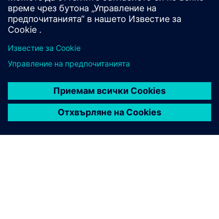
и AC анализа в HyperLynx PI?