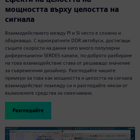
мощността върху целостта на
сигнала
Взаимодействието между PI и SI често е сложно и
объркващо. С еднократните DDR автобуси, достигащи
същите скорости на данни като много популярни
диференциални SERDES канали, по-доброто разбиране
на това взаимодействие става от решаващо значение
за съвременния дизайнер. Разгледайте нашите
примери за това как мощността и целостта на сигнала
взаимодействат помежду си и разгледайте някои от
възможните средства за смекчаване.
Разгледайте