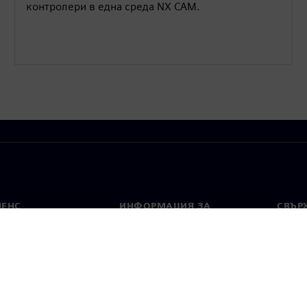
контролери в една среда NX CAM.
МЕНС
ИНФОРМАЦИЯ ЗА
СВЪРЖ
ФИРМАТА
Конта
Фирма
тво
Свето
Връзки с инвеститорите
 и преса
Стратегия