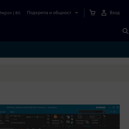
Подкрепа и общност
Вход
Region
|
BG
Т
с
S