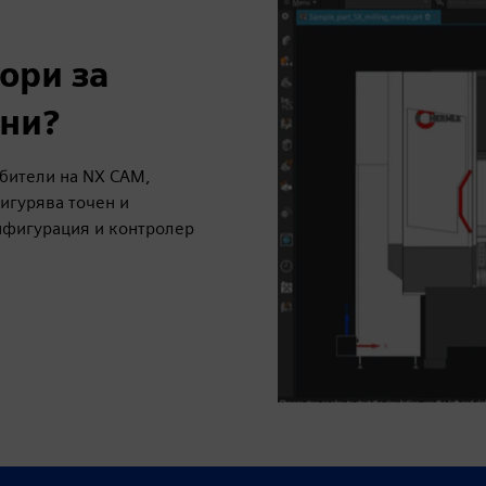
ори за
ни?
ебители на NX CAM,
игурява точен и
нфигурация и контролер