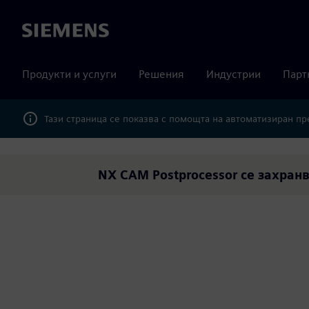
Siemens
Продукти и услуги
Решения
Индустрии
Парт
Тази страница се показва с помощта на автоматизиран п
NX CAM Postprocessor се захранв