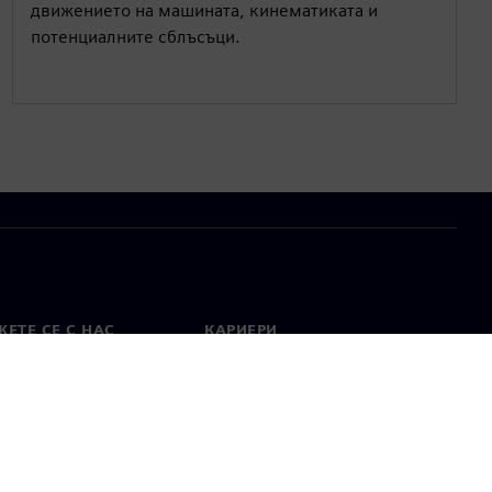
движението на машината, кинематиката и
потенциалните сблъсъци.
ЕТЕ СЕ С НАС
КАРИЕРИ
кт
Работа и кариера
вни офиси
Отворени позиции