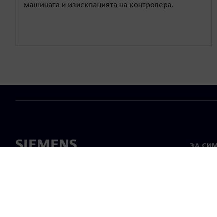
машината и изискванията на контролера.
ЗА СИ
За нас
Лидерс
Новини