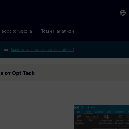
ньорска мрежа
Теми и анализи
ревод.
Вместо това вижте на английски?
а от OptiTech