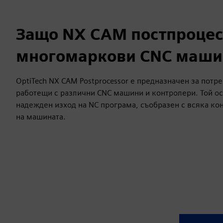
Защо NX CAM постпроцес
многомаркови CNC маши
OptiTech NX CAM Postprocessor е предназначен за потр
работещи с различни CNC машини и контролери. Той ос
надежден изход на NC програма, съобразен с всяка ко
на машината.