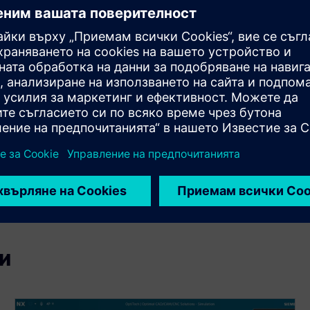
ща широка гама от машини и контролери с CNC.
с всяка конфигурация и контролер на машината.
ка на NC програмата срещу движението и кинематиката
 дългосрочна употреба в NX версии и разширения на
и