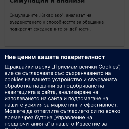
Симулации и анализи
Симулациите „Какво ако“, анализът на
въздействието и способността за обещание
подкрепят ежедневните ви дейности.
Започнете сега
Свържете се с нас