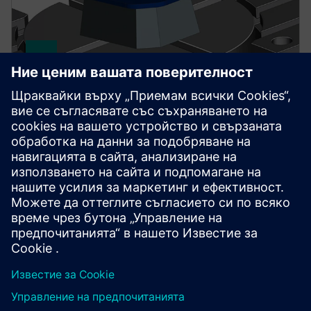
NX FOR MANUFACTURING
NX X Manufacturing CAD/CAM
Premium
Опростете програмирането на сложни части с NX
X Manufacturing Premium, като се основава на
продукта Advanced, с многоосна обработка,
powered by облачни технологии.