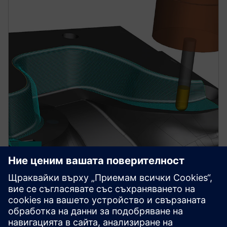
NX FOR MANUFACTURING
NX CAM 3-Axis Milling
Ефективно обработвайте части със свободна
форма с широка гама от 3-осови операции,