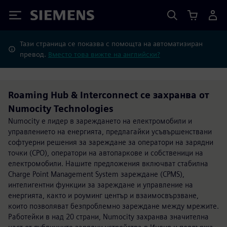
Siemens
Тази страница се показва с помощта на автоматизиран
превод.
Вместо това вижте на английски?
Roaming Hub & Interconnect се захранва от
Numocity Technologies
Numocity е лидер в зареждането на електромобили и
управлението на енергията, предлагайки усъвършенствани
софтуерни решения за зареждане за оператори на зарядни
точки (CPO), оператори на автопаркове и собственици на
електромобили. Нашите предложения включват стабилна
Charge Point Management System зареждане (CPMS),
интелигентни функции за зареждане и управление на
енергията, както и роуминг център и взаимосвързване,
които позволяват безпроблемно зареждане между мрежите.
Работейки в над 20 страни, Numocity захранва значителна