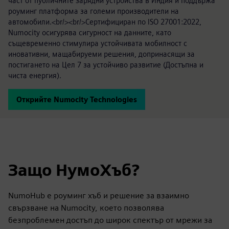
част от публичните зарядни устройства в Индия и поддържа
роуминг платформа за големи производители на
автомобили.<br/><br/>Сертифициран по ISO 27001:2022,
Numocity осигурява сигурност на данните, като
същевременно стимулира устойчивата мобилност с
иновативни, мащабируеми решения, допринасящи за
постигането на Цел 7 за устойчиво развитие (Достъпна и
чиста енергия).
Открийте Numocity Technologies
Защо НумоХъб?
NumoHub е роуминг хъб и решение за взаимно
свързване на Numocity, което позволява
безпроблемен достъп до широк спектър от мрежи за