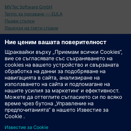
MVTec Software GmbH
Terms за ползване — EULA
Първи стъпки
Лицензи на трети страни
Предпоставки
Индустриално крайно устройство (съвместимо с
Siemens Industrial Edge)
Компютърна работна станция, базирана на Windows, с
MVtec MERLIC
Индустриална камера, подходяща за вашето
приложение
Подходящо осветително оборудване за вашата
инспекционна задача
Мрежова инфраструктура за трансфер на данни