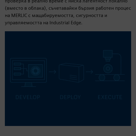
проверка в реално време с ниска латентност локално
(вместо в облака), съчетавайки бързия работен процес
на MERLIC с мащабируемостта, сигурността и
управляемостта на Industrial Edge.