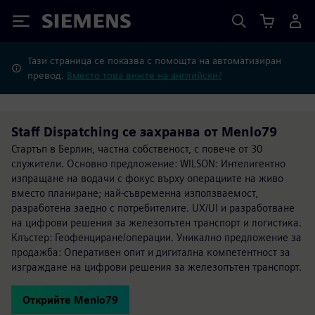
Siemens
Тази страница се показва с помощта на автоматизиран
превод.
Вместо това вижте на английски?
Staff Dispatching се захранва от Menlo79
Стартъп в Берлин, частна собственост, с повече от 30
служители. Основно предложение: WILSON: Интелигентно
изпращане на водачи с фокус върху операциите на живо
вместо планиране; най-съвременна използваемост,
разработена заедно с потребителите. UX/UI и разработване
на цифрови решения за железопътен транспорт и логистика.
Клъстер: Геофенциране/операции. Уникално предложение за
продажба: Оперативен опит и дигитална компетентност за
изграждане на цифрови решения за железопътен транспорт.
Открийте Menlo79