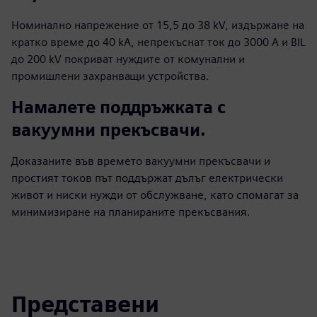
Номинално напрежение от 15,5 до 38 kV, издържане на
кратко време до 40 kA, непрекъснат ток до 3000 A и BIL
до 200 kV покриват нуждите от комунални и
промишлени захранващи устройства.
Намалете поддръжката с
вакуумни прекъсвачи.
Доказаните във времето вакуумни прекъсвачи и
простият токов път поддържат дълъг електрически
живот и ниски нужди от обслужване, като спомагат за
минимизиране на планираните прекъсвания.
Представени