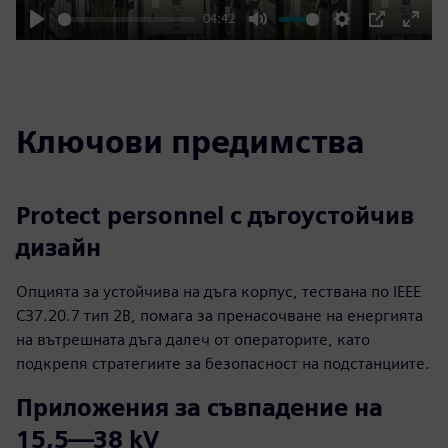
04:42
Play
Mute
Settings
PIP
Enter
fulls
Ключови предимства
Protect personnel с дъгоустойчив
дизайн
Опцията за устойчива на дъга корпус, тествана по IEEE
C37.20.7 тип 2B, помага за пренасочване на енергията
на вътрешната дъга далеч от операторите, като
подкрепя стратегиите за безопасност на подстанциите.
Приложения за съвпадение на
15,5—38 kV