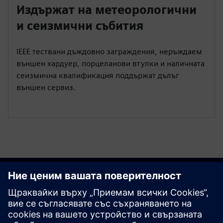
Издържат на метеорологични
и сеизмични събития
IEEE тествани дъждовно заграждения, неръждаем
външен хардуер, порцеланови втулки и наличната
сеизмична квалификация поддържат дълъг
външен сервиз.
Започнете сега