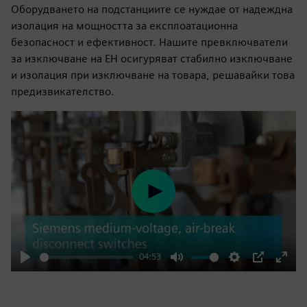
Оборудването на подстанциите се нуждае от надеждна
изолация на мощността за експлоатационна
безопасност и ефективност. Нашите превключватели
за изключване на EH осигуряват стабилно изключване
и изолация при изключване на товара, решавайки това
предизвикателство.
Play
04:53
Play
Mute
Settings
PIP
Enter
fulls