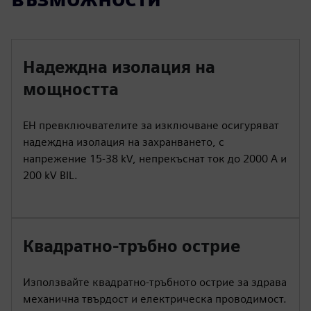
Надеждна изолация на
мощността
EH превключвателите за изключване осигуряват
надеждна изолация на захранването, с
напрежение 15-38 kV, непрекъснат ток до 2000 A и
200 kV BIL.
Квадратно-тръбно острие
Използвайте квадратно-тръбното острие за здрава
механична твърдост и електрическа проводимост.