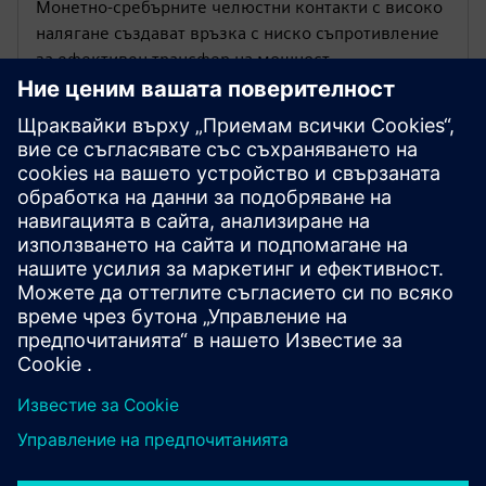
Монетно-сребърните челюстни контакти с високо
налягане създават връзка с ниско съпротивление
за ефективен трансфер на мощност.
Гъвкава инсталация
Изберете стандартни или персонализирани опции
за монтаж, като канал от поцинкована стомана
или универсални основи, за разнообразни нужди
от монтаж.