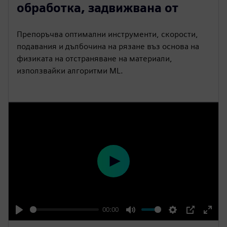
обработка, задвижвана от
y
e
t
e
i
r
Препоръчва оптимални инструменти, скорости,
n
f
подавания и дълбочина на рязане въз основа на
g
u
физиката на отстраняване на материали,
s
l
използвайки алгоритми ML.
l
s
c
r
e
e
n
P
l
a
y
00:00
P
M
S
P
E