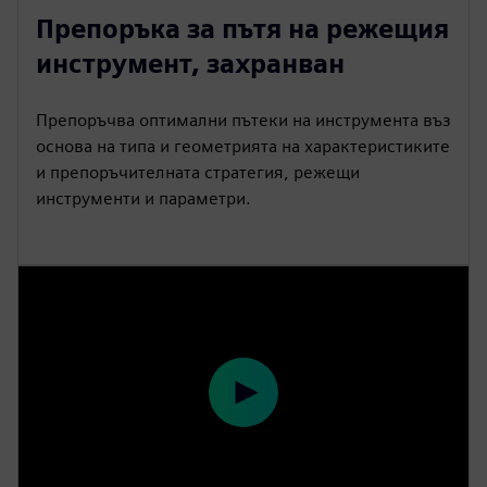
l
u
e
I
n
Препоръка за пътя на режещия
a
t
t
P
t
инструмент, захранван
y
e
t
e
i
r
Препоръчва оптимални пътеки на инструмента въз
n
f
основа на типа и геометрията на характеристиките
g
u
и препоръчителната стратегия, режещи
s
l
инструменти и параметри.
l
s
c
r
e
e
n
P
l
a