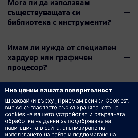
Мога ли да използвам
съществуващата си
библиотека с инструменти?
Имам ли нужда от специален
хардуер или графичен
процесор?
Разгледайте ресурси и
свързани продукти