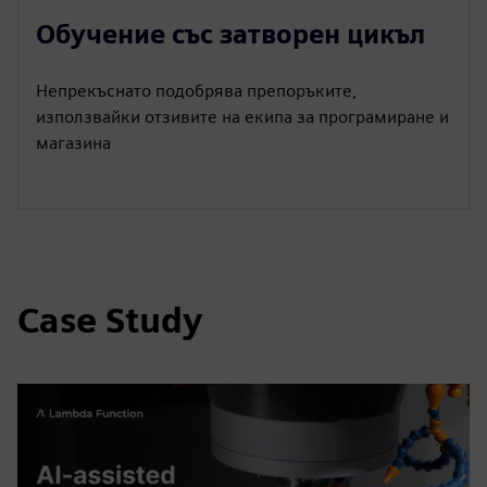
l
u
e
I
n
Обучение със затворен цикъл
a
t
t
P
t
y
e
t
e
Непрекъснато подобрява препоръките,
i
r
използвайки отзивите на екипа за програмиране и
n
f
магазина
g
u
s
l
l
s
c
Case Study
r
e
e
n