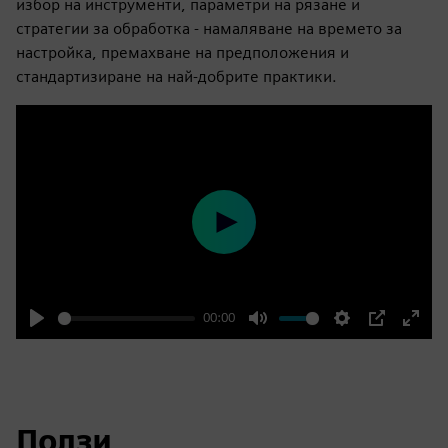
избор на инструменти, параметри на рязане и
стратегии за обработка - намаляване на времето за
настройка, премахване на предположения и
стандартизиране на най-добрите практики.
Play
00:00
Play
Mute
Settings
PIP
Enter
fulls
Ползи