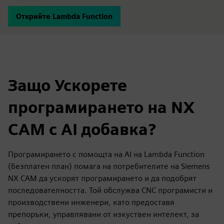
Открийте Lambda Function
Защо Ускорете
програмирането на NX
CAM с AI добавка?
Програмирането с помощта на AI на Lambda Function
(безплатен план) помага на потребителите на Siemens
NX CAM да ускорят програмирането и да подобрят
последователността. Той обслужва CNC програмисти и
производствени инженери, като предоставя
препоръки, управлявани от изкуствен интелект, за