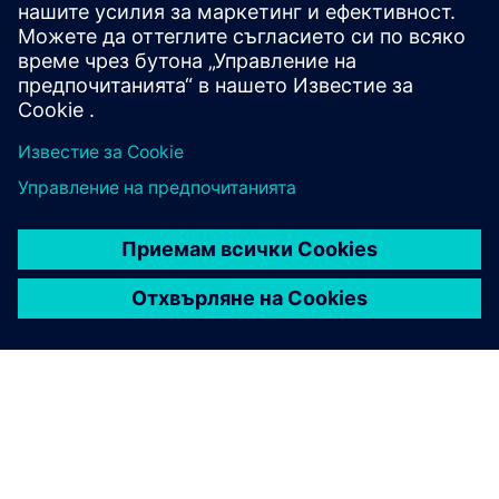
Предпоставки
NX CAM v2312 и по-нови
Стабилна интернет връзка; Поддържа се внедряване на
частен облак и GovCloud