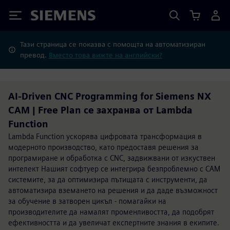
Siemens
Тази страница се показва с помощта на автоматизиран
превод.
Вместо това вижте на английски?
AI-Driven CNC Programming for Siemens NX
CAM | Free Plan се захранва от Lambda
Function
Lambda Function ускорява цифровата трансформация в
модерното производство, като предоставя решения за
програмиране и обработка с CNC, задвижвани от изкуствен
интелект Нашият софтуер се интегрира безпроблемно с CAM
системите, за да оптимизира пътищата с инструменти, да
автоматизира вземането на решения и да даде възможност
за обучение в затворен цикъл - помагайки на
производителите да намалят променливостта, да подобрят
ефективността и да увеличат експертните знания в екипите.