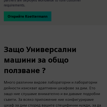
partners are deployed worldwide to fulfil customer
requirements.
Открийте Koettermann
Защо Универсални
машини за общо
ползване ?
Много различни видове лабораторни и лабораторни
дейности изискват адаптивни шкафове за дим. Ето
защо ние слушаме внимателно и ви даваме подробни
съвети. За всяко приложение ние конфигурираме
шкаф за дим според вашите специфични нужди, за да