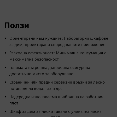
Ползи
Ориентирани към нуждите: Лабораторни шкафове
за дим, проектирани според вашите приложения
Разходна ефективност: Минимална консумация с
максимална безопасност
Голямата вътрешна дълбочина осигурява
достатъчно място за оборудване
Странични или предни сервизни връзки за лесно
потапяне на вода, газ и др.
Надсредна използваема дълбочина на работния
плот
Шкаф за дим за ниски тавани с уникална ниска