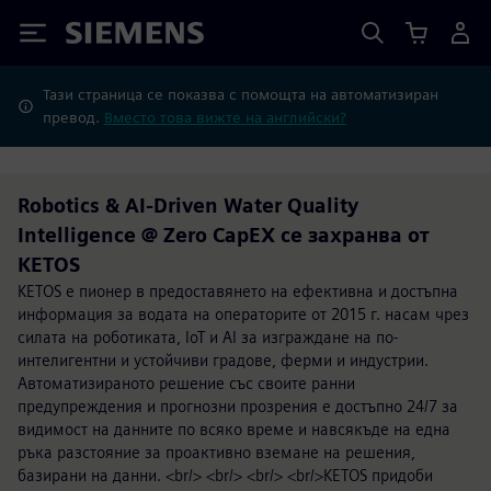
Siemens
Тази страница се показва с помощта на автоматизиран
превод.
Вместо това вижте на английски?
Robotics & AI-Driven Water Quality
Intelligence @ Zero CapEX се захранва от
KETOS
KETOS е пионер в предоставянето на ефективна и достъпна
информация за водата на операторите от 2015 г. насам чрез
силата на роботиката, IoT и AI за изграждане на по-
интелигентни и устойчиви градове, ферми и индустрии.
Автоматизираното решение със своите ранни
предупреждения и прогнозни прозрения е достъпно 24/7 за
видимост на данните по всяко време и навсякъде на една
ръка разстояние за проактивно вземане на решения,
базирани на данни. <br/> <br/> <br/> <br/>KETOS придоби