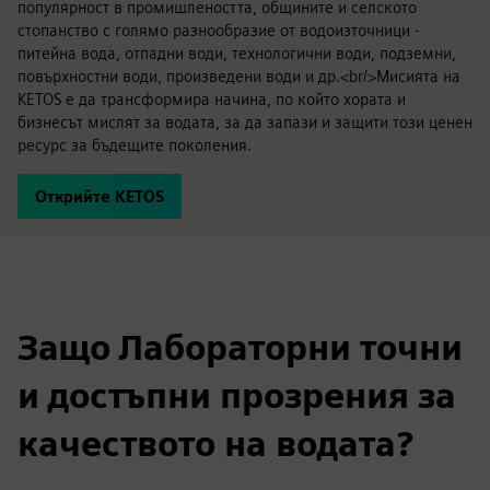
популярност в промишлеността, общините и селското
стопанство с голямо разнообразие от водоизточници -
питейна вода, отпадни води, технологични води, подземни,
повърхностни води, произведени води и др.<br/>Мисията на
KETOS е да трансформира начина, по който хората и
бизнесът мислят за водата, за да запази и защити този ценен
ресурс за бъдещите поколения.
Открийте KETOS
Защо Лабораторни точни
и достъпни прозрения за
качеството на водата?