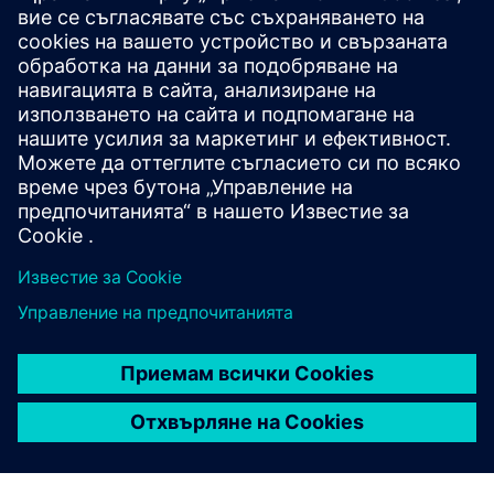
ресурси
Клиентски казуси на KETOS, приложения, обслужвана
водна матрица и параметри
Видео препоръки и уеб семинари
LinkedIn за последните съобщения
Предпоставки