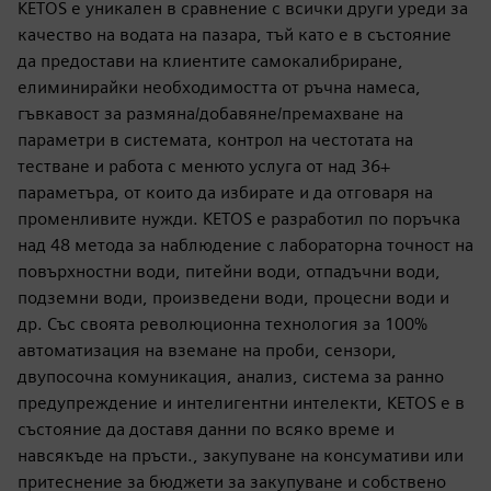
KETOS е уникален в сравнение с всички други уреди за
качество на водата на пазара, тъй като е в състояние
да предостави на клиентите самокалибриране,
елиминирайки необходимостта от ръчна намеса,
гъвкавост за размяна/добавяне/премахване на
параметри в системата, контрол на честотата на
тестване и работа с менюто услуга от над 36+
параметъра, от които да избирате и да отговаря на
променливите нужди. KETOS е разработил по поръчка
над 48 метода за наблюдение с лабораторна точност на
повърхностни води, питейни води, отпадъчни води,
подземни води, произведени води, процесни води и
др. Със своята революционна технология за 100%
автоматизация на вземане на проби, сензори,
двупосочна комуникация, анализ, система за ранно
предупреждение и интелигентни интелекти, KETOS е в
състояние да доставя данни по всяко време и
навсякъде на пръсти., закупуване на консумативи или
притеснение за бюджети за закупуване и собствено