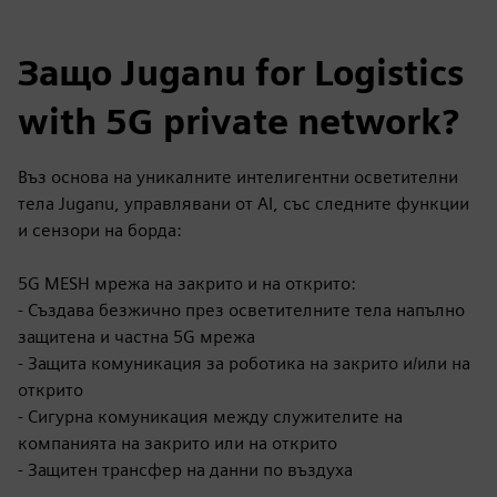
Защо Juganu for Logistics
with 5G private network?
Въз основа на уникалните интелигентни осветителни
тела Juganu, управлявани от AI, със следните функции
и сензори на борда:
5G MESH мрежа на закрито и на открито:
- Създава безжично през осветителните тела напълно
защитена и частна 5G мрежа
- Защита комуникация за роботика на закрито и/или на
открито
- Сигурна комуникация между служителите на
компанията на закрито или на открито
- Защитен трансфер на данни по въздуха