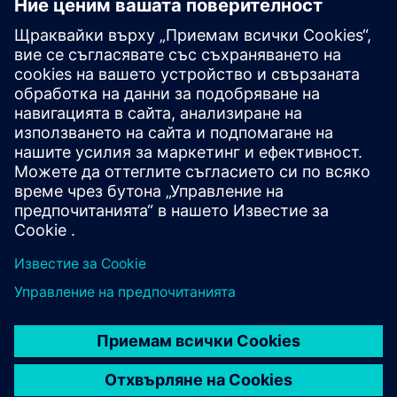
Допълнителна информация и
ресурси
Джугану Интелигентен град Оранжев бизнес
Предпоставки
Juganu for Logistics with 5G private network