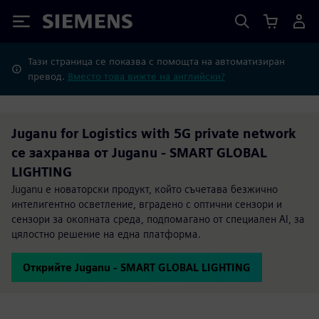
Siemens
Тази страница се показва с помощта на автоматизиран
превод.
Вместо това вижте на английски?
Juganu for Logistics with 5G private network
се захранва от Juganu - SMART GLOBAL
LIGHTING
Juganu е новаторски продукт, който съчетава безжично
интелигентно осветление, вградено с оптични сензори и
сензори за околната среда, подпомагано от специален AI, за
цялостно решение на една платформа.
Открийте Juganu - SMART GLOBAL LIGHTING