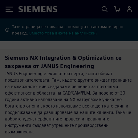
Siemens
Тази страница се показва с помощта на автоматизиран
превод.
Вместо това вижте на английски?
Siemens NX Integration & Optimization се
захранва от JANUS Engineering
JANUS Engineering е екип от експерти, които обичат
предизвикателствата. Там, където другите виждат границите
на възможното, ние създаваме решения за по-голяма
ефективност в областта на CAD/CAM/PLM. За повече от 30
години активно използване на NX натрупахме уникално
богатство от опит, което използваме всеки ден като екип и
продължаваме да разширяваме за нашите клиенти. Така че
добрите идеи, перфектните процеси и правилните
инструменти създават утрешните производствени
възможности.