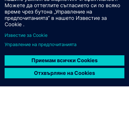
Бъдете оборудвани с NX CAD/CAM или планирайте да го
придобиете