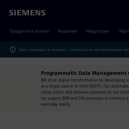
Siemens
Продукти и услуги
Решения
Индустрии
Парт
Тази страница се показва с помощта на автоматизиран п
Programmatic Data Management с
We drive digital transformation by developing 
as a single source of truth (SSOT). Our automat
Using ioSync and software powered by our ioFram
we support BIM and GIS processes to enhance eff
everyday reality.