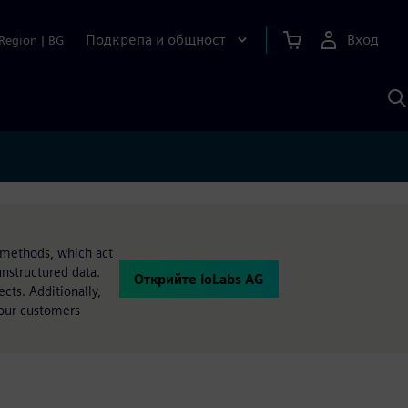
Подкрепа и общност
Вход
Region
|
BG
Т
с
S
 methods, which act
nstructured data.
Открийте ioLabs AG
cts. Additionally,
 our customers