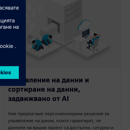
Управление на данни и
сортиране на данни,
задвижвано от AI
Ние предлагаме персонализирани решения за
управление на данни, които гарантират, че
данните на вашия проект са достъпни, сигурни и