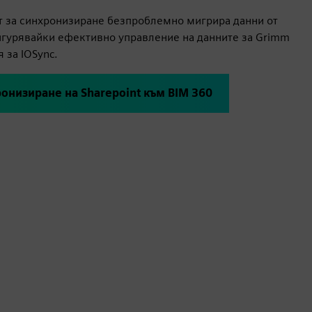
 за синхронизиране безпроблемно мигрира данни от
гурявайки ефективно управление на данните за Grimm
 за IOSync.
онизиране на Sharepoint към BIM 360