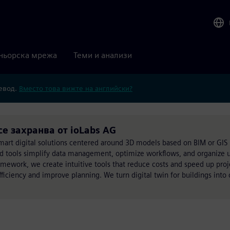
ньорска мрежа
Теми и анализи
ревод.
Вместо това вижте на английски?
е захранва от ioLabs AG
smart digital solutions centered around 3D models based on BIM or GIS
ed tools simplify data management, optimize workflows, and organize u
ework, we create intuitive tools that reduce costs and speed up proje
iciency and improve planning. We turn digital twin for buildings into