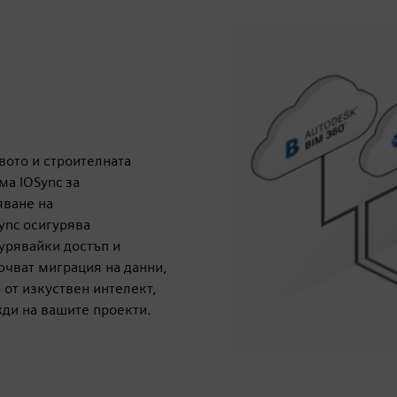
вото и строителната
ма IOSync за
яване на
ync осигурява
урявайки достъп и
ючват миграция на данни,
от изкуствен интелект,
ди на вашите проекти.