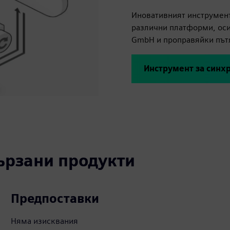
Иновативният инструмент
различни платформи, оси
GmbH и проправяйки пътя
Инструмент за синхр
вързани продукти
Предпоставки
Няма изисквания