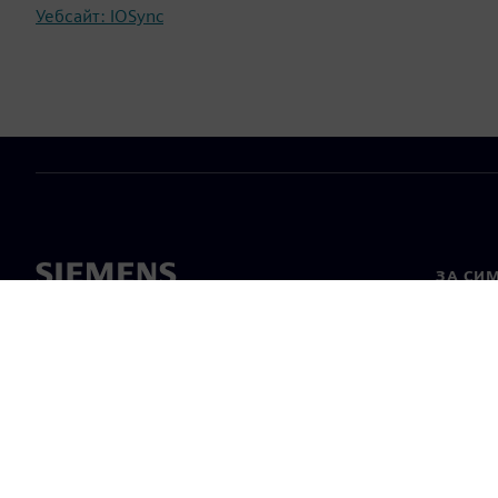
Уебсайт: IOSync
ЗА СИ
За нас
Лидерс
Новини