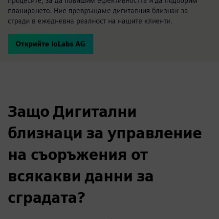
процесите, за да повишим ефективността и да подобрим
планирането. Ние превръщаме дигиталния близнак за
сгради в ежедневна реалност на нашите клиенти.
Открийте ioLabs AG
Защо Дигитални
близнаци за управление
на съоръжения от
всякакви данни за
сградата?