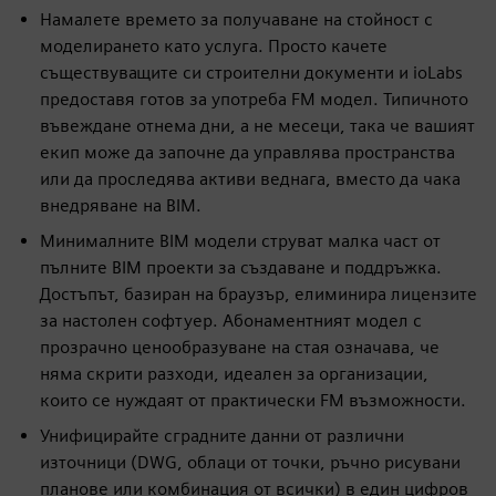
Намалете времето за получаване на стойност с
моделирането като услуга. Просто качете
съществуващите си строителни документи и ioLabs
предоставя готов за употреба FM модел. Типичното
въвеждане отнема дни, а не месеци, така че вашият
екип може да започне да управлява пространства
или да проследява активи веднага, вместо да чака
внедряване на BIM.
Минималните BIM модели струват малка част от
пълните BIM проекти за създаване и поддръжка.
Достъпът, базиран на браузър, елиминира лицензите
за настолен софтуер. Абонаментният модел с
прозрачно ценообразуване на стая означава, че
няма скрити разходи, идеален за организации,
които се нуждаят от практически FM възможности.
Унифицирайте сградните данни от различни
източници (DWG, облаци от точки, ръчно рисувани
планове или комбинация от всички) в един цифров