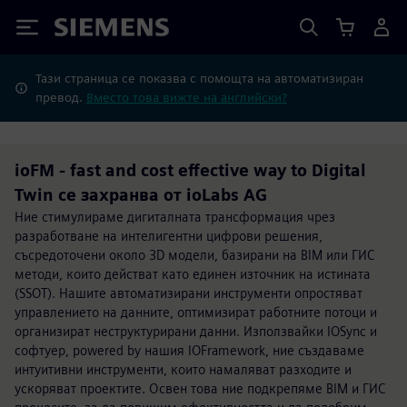
Siemens
Тази страница се показва с помощта на автоматизиран
превод.
Вместо това вижте на английски?
ioFM - fast and cost effective way to Digital
Twin се захранва от ioLabs AG
Ние стимулираме дигиталната трансформация чрез
разработване на интелигентни цифрови решения,
съсредоточени около 3D модели, базирани на BIM или ГИС
методи, които действат като единен източник на истината
(SSOT). Нашите автоматизирани инструменти опростяват
управлението на данните, оптимизират работните потоци и
организират неструктурирани данни. Използвайки IOSync и
софтуер, powered by нашия IOFramework, ние създаваме
интуитивни инструменти, които намаляват разходите и
ускоряват проектите. Освен това ние подкрепяме BIM и ГИС