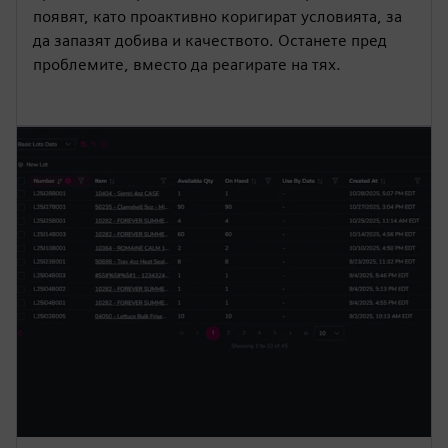
g
u
появят, като проактивно коригират условията, за
s
l
да запазят добива и качеството. Останете пред
l
проблемите, вместо да реагирате на тях.
s
c
r
e
e
n