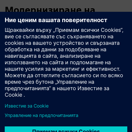
Модернизиране на
селското стопанство чрез
технологии
Чрез комбиниране на доказаната технология Infinite
Acres с индустриалната автоматизация и цифровата
инфраструктура на Siemens, ние можем да
разработваме, внедряваме и управляваме
високопроизводителни вертикални ферми,
съобразени със специфичните нужди на Клиента в
хранителните системи, готови за бъдещето.