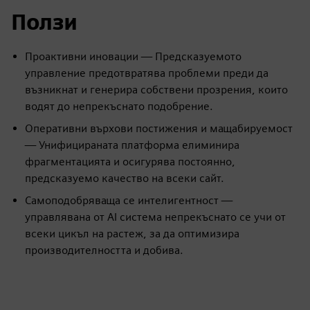
Ползи
Проактивни иновации — Предсказуемото
управление предотвратява проблеми преди да
възникнат и генерира собствени прозрения, които
водят до непрекъснато подобрение.
Оперативни върхови постижения и мащабируемост
— Унифицираната платформа елиминира
фрагментацията и осигурява постоянно,
предсказуемо качество на всеки сайт.
Самоподобряваща се интелигентност —
управлявана от AI система непрекъснато се учи от
всеки цикъл на растеж, за да оптимизира
производителността и добива.