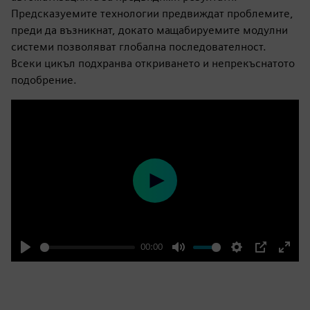
Предсказуемите технологии предвиждат проблемите,
преди да възникнат, докато мащабируемите модулни
системи позволяват глобална последователност.
Всеки цикъл подхранва откриването и непрекъснатото
подобрение.
Play
00:00
Play
Mute
Settings
PIP
Enter
fulls