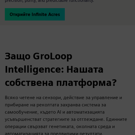
precision, purity, and predictable functionality.
Открийте Infinite Acres
Защо GroLoop
Intelligence: Нашата
собствена платформа?
Всяко четене на сензори, действие за управление и
прибиране на реколтата захранва система за
самообучение, където AI и автоматизацията
усъвършенстват стратегиите за отглеждане. Единните
операции свързват генетиката, околната среда и
автоматизацията за предвидими резултати.