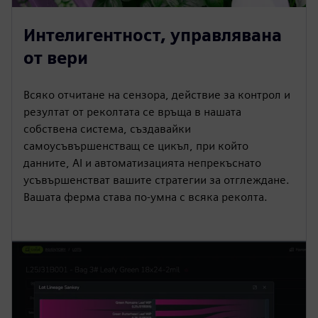
Интелигентност, управлявана
от вери
Всяко отчитане на сензора, действие за контрол и
резултат от реколтата се връща в нашата
собствена система, създавайки
самоусъвършенстващ се цикъл, при който
данните, AI и автоматизацията непрекъснато
усъвършенстват вашите стратегии за отглеждане.
Вашата ферма става по-умна с всяка реколта.