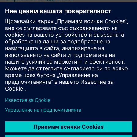
Дизайн и производство на
калибър IC
Пакетът инструменти Calibre осигурява точна,
ефективна, цялостна проверка и оптимизация на IC
във всички възли на процеса и стилове на дизайн, като
същевременно свежда до минимум използването на
ресурси и графиците за изрязване.
Учете се от експерти