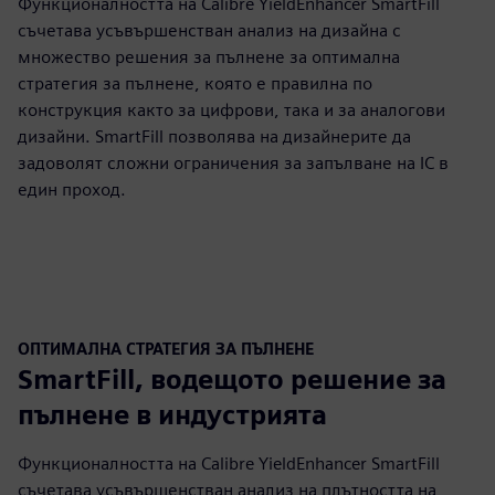
Функционалността на Calibre YieldEnhancer SmartFill
съчетава усъвършенстван анализ на дизайна с
множество решения за пълнене за оптимална
стратегия за пълнене, която е правилна по
конструкция както за цифрови, така и за аналогови
дизайни. SmartFill позволява на дизайнерите да
задоволят сложни ограничения за запълване на IC в
един проход.
ОПТИМАЛНА СТРАТЕГИЯ ЗА ПЪЛНЕНЕ
SmartFill, водещото решение за
пълнене в индустрията
Функционалността на Calibre YieldEnhancer SmartFill
съчетава усъвършенстван анализ на плътността на