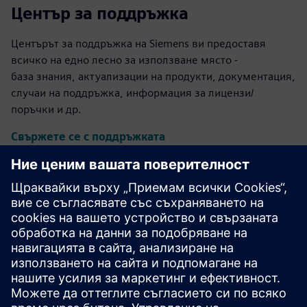
Център за поддръжка
Центърът за поддръжка на Siemens ви предоставя
всичко на едно лесно за използване място -
база знания, актуализации на продукти, документация,
случаи на поддръжка, информация за лицензи/
поръчки и др.
Свържете се с поддръжката
Дизайн и производство на
калибър IC
Пакетът инструменти Calibre осигурява точна,
ефективна, цялостна проверка и оптимизация на IC
във всички възли на процеса и стилове на дизайн, като
същевременно свежда до минимум използването на
ресурси и графиците за изрязване.