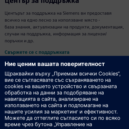
Център за поддръжка
Центърът за поддръжка на Siemens ви предоставя
всичко на едно лесно за използване място -
база знания, актуализации на продукти, документация,
случаи на поддръжка, информация за лицензи/
поръчки и др.
Свържете се с поддръжката
Дизайн и производство на
калибър IC
Пакетът инструменти Calibre осигурява точна,
ефективна, цялостна проверка и оптимизация на IC
във всички възли на процеса и стилове на дизайн, като
същевременно свежда до минимум използването на
ресурси и графиците за изрязване.