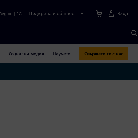
Подкрепа и общност
Вход
Region
|
BG
Т
с
S
Социални медии
Научете
Свържете се с нас