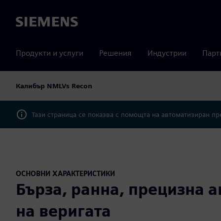
Siemens
Продукти и услуги
Решения
Индустрии
Парт
Калибър NMLVs Recon
Тази страница се показва с помощта на автоматизиран п
ОСНОВНИ ХАРАКТЕРИСТИКИ
Бърза, ранна, прецизна 
на веригата