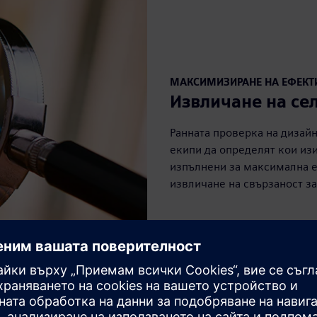
МАКСИМИЗИРАНЕ НА ЕФЕКТ
Извличане на се
Ранната проверка на дизайн
екипи да определят кои изи
изпълнени за максимална 
извличане на свързаност з