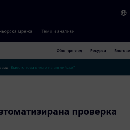
ньорска мрежа
Теми и анализи
Общ преглед
Ресурси
Блогове
ревод.
Вместо това вижте на английски?
автоматизирана проверка