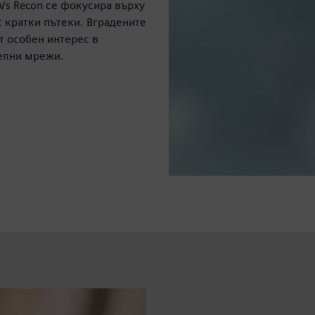
Vs Recon се фокусира върху
с кратки пътеки. Вградените
т особен интерес в
телни мрежи.