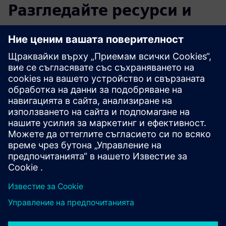
Разгледайте ресурси и
свързани продукти
Допълнителна информация и
ресурси
Софтуерно базирано подобряване на точността на 5-
осните металорежещи машини
Степени на свобода в производството на турбини
Брошура за квалификация на машината IBS
Сравнение на безжичната сонда Trinity