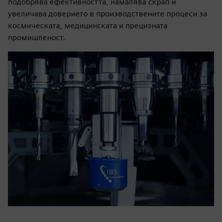
подобрява ефективността, намалява скрап и
увеличава доверието в производствените процеси за
космическата, медицинската и прецизната
промишленост.