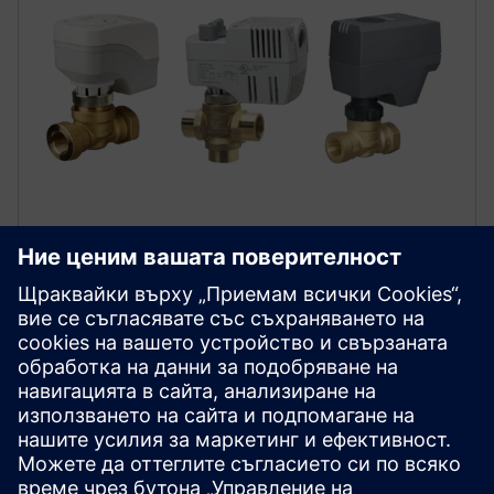
Сменяеми задвижващи
механизми
Свържете задвижващите механизми на зоновите
клапани на Siemens (SFA/SFP, SSA и SSE/SSF) с
всички двупосочни и трипътни зони тела на
клапаните, независимо от размера, връзката или
Cv. Подобрете гъвкавостта на дизайна и опростете
инвентар