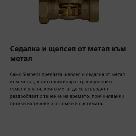
Седалка и щепсел от метал към
метал
Само Siemens предлага щепсел и седалка от метал
към метал, които елиминират традиционните
гумени клапи, които могат да се втвърдят и
раздробяват с течение на времето, причинявайки
пътеки на течове и отломки в системата.