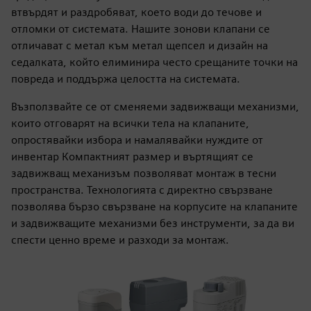
втвърдят и раздробяват, което води до течове и
отломки от системата. Нашите зонови клапани се
отличават с метал към метал щепсел и дизайн на
седалката, който елиминира често срещаните точки на
повреда и поддържа целостта на системата.
Възползвайте се от сменяеми задвижващи механизми,
които отговарят на всички тела на клапаните,
опростявайки избора и намалявайки нуждите от
инвентар Компактният размер и въртящият се
задвижващ механизъм позволяват монтаж в тесни
пространства. Технологията с директно свързване
позволява бързо свързване на корпусите на клапаните
и задвижващите механизми без инструменти, за да ви
спести ценно време и разходи за монтаж.