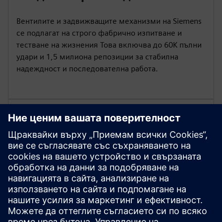
Вентилите и задвижващите механизми на Siemens
се подлагат на строго фабрично изпитване и
тестване на жизнения Това включва до 60K пълни
удари и 1,5 милиона репозиции за стабилна
надеждност и последователна работа.
Прецизен контрол на потока
Нашите сферични клапани осигуряват точен
контрол за различни приложения.
Характеризираните оптимизатори на потока
осигуряват равен процент поток. Получете
затваряне от 200 PSI с изтичане ANSI клас IV
(0.01%) за двупосочно и трипосочно и 0% изтичане
за 6-посочно.