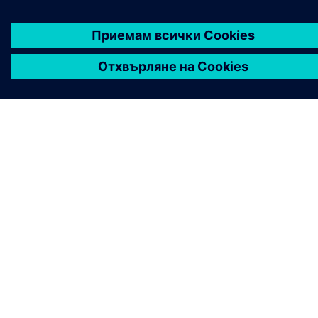
СВЪРЖЕТЕ СЕ С НАС
КАРИЕРИ
©
Siemens
2026
Корпоративна информация
Известие за поверителност
Известие за бисквитки
Условия за ползване
Цифров идентификатор