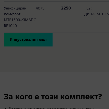
Унифициран
4075
2250
PL2:
комфорт
ДИПА_МТП15
MTP1500+SIMATIC
RF1040
Индустриален мол
За кого е този комплект?
За хора, които искат да се научат как да строят