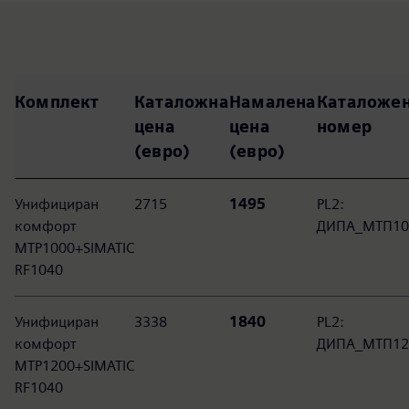
Комплект
Каталожна
Намалена
Каталоже
цена
цена
номер
(евро)
(евро)
Унифициран
2715
1495
PL2:
комфорт
ДИПА_МТП10
MTP1000+SIMATIC
RF1040
Унифициран
3338
1840
PL2:
комфорт
ДИПА_МТП12
MTP1200+SIMATIC
RF1040