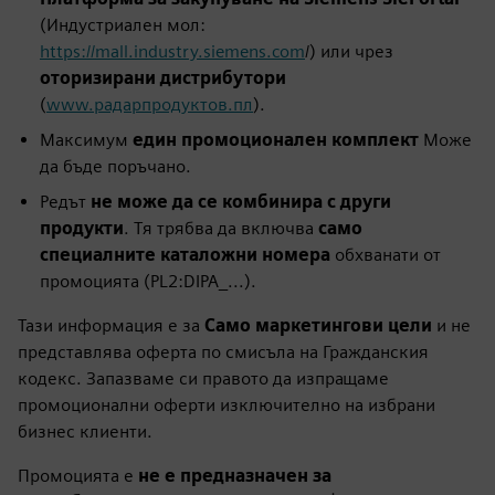
(Индустриален мол:
https://mall.industry.siemens.com
/) или чрез
оторизирани дистрибутори
(
www.радарпродуктов.пл
).
Максимум
един промоционален комплект
Може
да бъде поръчано.
Редът
не може да се комбинира с други
продукти
. Тя трябва да включва
само
специалните каталожни номера
обхванати от
промоцията (PL2:DIPA_...).
Тази информация е за
Само маркетингови цели
и не
представлява оферта по смисъла на Гражданския
кодекс. Запазваме си правото да изпращаме
промоционални оферти изключително на избрани
бизнес клиенти.
Промоцията е
не е предназначен за