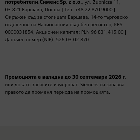
потребители
.
Сименс Sp. z o.o.
, ул. Żupnicza 11,
03‑821 Варшава, Полша | Тел. +48 22 870 9000 |
Окръжен съд за столицата Варшава, 14-то търговско
отделение на Националния съдебен регистър, KRS
0000031854, Акционен капитал: PLN 96 831,415.00 |
Данъчен номер (NIP): 526‑03‑02‑870
Промоцията е валидна до 30 септември 2026 г.
или докато запасите изчерпват. Siemens си запазва
правото да променя периода на промоцията.