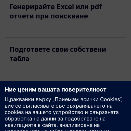
Генерирайте Excel или pdf
отчети при поискване
Подгответе свои собствени
табла
Разгледайте ресурси и
свързани продукти