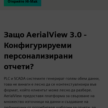
Открийте Hi-Mak
Защо AerialView 3.0 -
Конфигурируеми
персонализирани
отчети?
PLC и SCADA системите генерират голям обем данни,
това не винаги е лесно да се контекстуализира във
формат, който клиентът може лесно да разбере.
AerialView предоставя платформа за свързване на
множество източници на данни и създаване на
дефинирани от потребителя шаблони за отчети, за