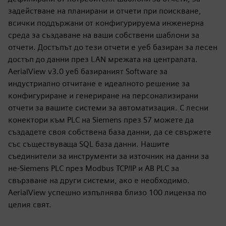
задействане на планирани и отчети при поискване,
всички поддържани от конфигурируема инженерна
среда за създаване на ваши собствени шаблони за
отчети. Достъпът до тези отчети е уеб базиран за лесен
достъп до данни през LAN мрежата на централата.
AerialView v3.0 уеб базираният Software за
индустриално отчитане е идеалното решение за
конфигуриране и генериране на персонализирани
отчети за вашите системи за автоматизация. С лесни
конектори към PLC на Siemens през S7 можете да
създадете своя собствена база данни, да се свържете
със съществуваща SQL база данни. Нашите
съединители за инструменти за източник на данни за
не-Siemens PLC през Modbus TCP/IP и AB PLC за
свързване на други системи, ако е необходимо.
AerialView успешно изпълнява близо 100 лиценза по
целия свят.