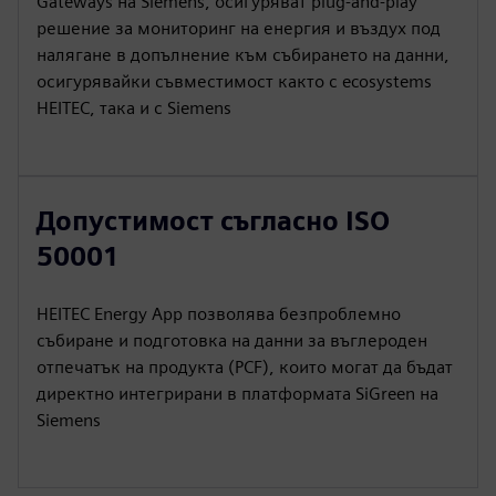
Gateways на Siemens, осигуряват plug-and-play
решение за мониторинг на енергия и въздух под
налягане в допълнение към събирането на данни,
осигурявайки съвместимост както с ecosystems
HEITEC, така и с Siemens
Допустимост съгласно ISO
50001
HEITEC Energy App позволява безпроблемно
събиране и подготовка на данни за въглероден
отпечатък на продукта (PCF), които могат да бъдат
директно интегрирани в платформата SiGreen на
Siemens