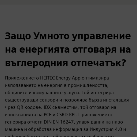
Защо Умното управление
на енергията отговаря на
въглеродния отпечатък?
Приложението HEITEC Energy App оптимизира
използването на енергия в промишлеността,
общините и комуналните услуги. Той интегрира
съществуващи сензори и позволява бърза инсталация
чрез QR кодове. IDX съвместим, той отговаря на
изискванията на PCF и CSRD KPI. Приложението
генерира отчети DIN EN 16247, улавя данни на ниво
машина и обработва информация за Индустрия 4.0 и
цифрови близнаци. Той предлага мащабируемо