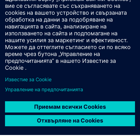
Приложението HEITEC Energy App се справя с
предизвикателствата в областта на енергетиката и ESG
в храните и напитките чрез оптимизиране на
потреблението, намаляване на разходите и
повишаване на устойчивостта. Той интегрира сензори,
позволява бърза настройка на QR и защитава PCF/CSRD
данни. Готов за ISO 50001, той записва използването
близо до машината и създава отчети по DIN EN 16247