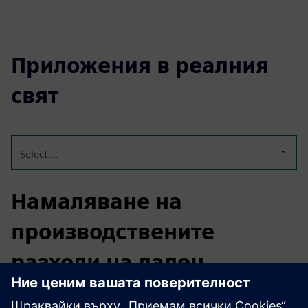
Приложения в реалния
свят
Select...
Намаляване на
производствените
разходи на даден
продукт