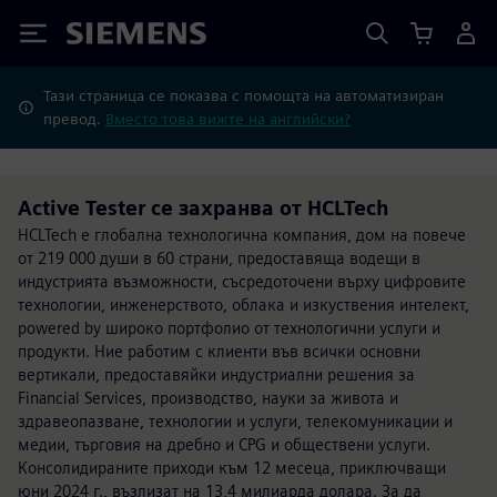
Siemens
Тази страница се показва с помощта на автоматизиран
превод.
Вместо това вижте на английски?
Active Tester се захранва от HCLTech
HCLTech е глобална технологична компания, дом на повече
от 219 000 души в 60 страни, предоставяща водещи в
индустрията възможности, съсредоточени върху цифровите
технологии, инженерството, облака и изкуствения интелект,
powered by широко портфолио от технологични услуги и
продукти. Ние работим с клиенти във всички основни
вертикали, предоставяйки индустриални решения за
Financial Services, производство, науки за живота и
здравеопазване, технологии и услуги, телекомуникации и
медии, търговия на дребно и CPG и обществени услуги.
Консолидираните приходи към 12 месеца, приключващи
юни 2024 г., възлизат на 13,4 милиарда долара. За да