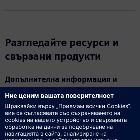
Разгледайте ресурси и
свързани продукти
Допълнителна информация и
ресурси
Флаер Active Tester активен тестер
Допълнителна информация
Предпоставки
JDK 8 или по-висока