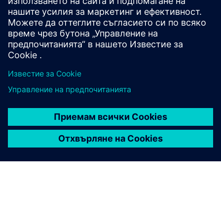
Браузър Chrome
Селенови буркани (отворен код)
Буркани с краставици (отворен код)
Приложение CI CD (по избор)