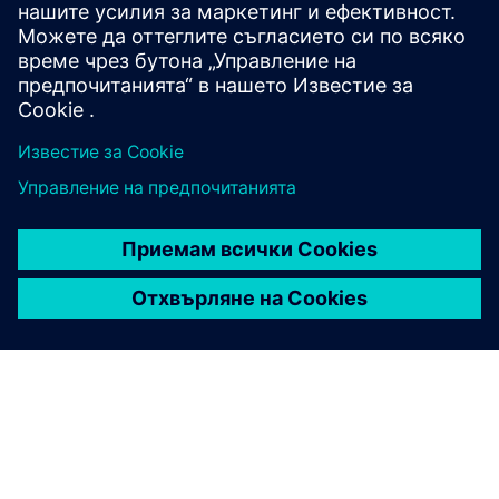
P&I схеми, чертежи, етажни планове и оформления,
подадени документи за проектиране на системи
база данни за импортиране
резервно копие на наследени системи;