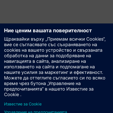
Ползи
Постигане и получаване на цялостна прозрачност на
процеса
Идентифицирайте скрит потенциал за стойност
Премахнете възможностите за оптимизация чрез
идентифициране на основните причини за проблема
Създайте осезаема бизнес стойност чрез
персонализирани, най-добрите в класа решения за
вашите предизвикателства