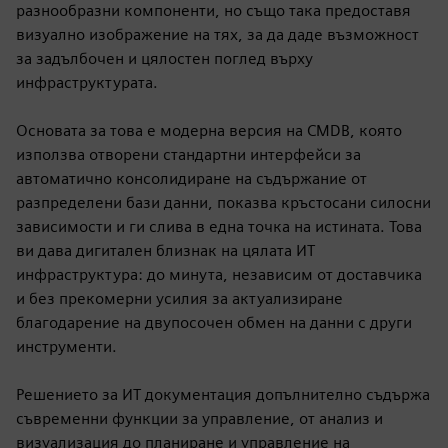
разнообразни компоненти, но също така предоставя
визуално изображение на тях, за да даде възможност
за задълбочен и цялостен поглед върху
инфраструктурата.
Основата за това е модерна версия на CMDB, която
използва отворени стандартни интерфейси за
автоматично консолидиране на съдържание от
разпределени бази данни, показва кръстосани силосни
зависимости и ги слива в една точка на истината. Това
ви дава дигитален близнак на цялата ИТ
инфраструктура: до минута, независим от доставчика
и без прекомерни усилия за актуализиране
благодарение на двупосочен обмен на данни с други
инструменти.
Решението за ИТ документация допълнително съдържа
съвременни функции за управление, от анализ и
визуализация до планиране и управление на