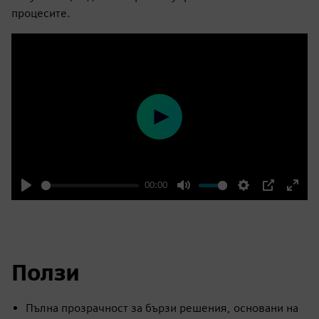
процесите.
Play
00:00
Play
Mute
Settings
PIP
Enter
fulls
Ползи
Пълна прозрачност за бързи решения, основани на