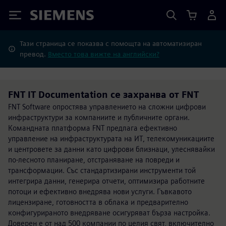
Siemens
Тази страница се показва с помощта на автоматизиран
превод.
Вместо това вижте на английски?
FNT IT Documentation се захранва от FNT
FNT Software опростява управлението на сложни цифрови
инфраструктури за компаниите и публичните органи.
Командната платформа FNT предлага ефективно
управление на инфраструктурата на ИТ, телекомуникациите
и центровете за данни като цифрови близнаци, улеснявайки
по-лесното планиране, отстраняване на повреди и
трансформации. Със стандартизирани инструменти той
интегрира данни, генерира отчети, оптимизира работните
потоци и ефективно внедрява нови услуги. Гъвкавото
лицензиране, готовността в облака и предварително
конфигурираното внедряване осигуряват бърза настройка.
Доверен е от над 500 компании по целия свят, включително