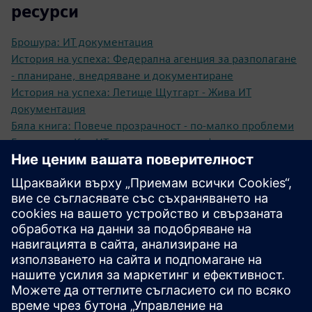
ресурси
Брошура: ИТ документация
История на успеха: Федерална агенция за разполагане
- планиране, внедряване и документиране
История на успеха: Летище Щутгарт - Жива ИТ
документация
Бяла книга: Повече прозрачност - по-малко проблеми
Бяла книга: Как ИТ документацията ефективно
преодолява четири често срещани предизвикателства
Бяла книга: Най-лошите практики от реалния свят на
управлението на ИТ инфраструктурата
Проучване: Възвръщаемост на инвестициите в
операциите на ИТ инфраструктурата
Повече информация
Заявете демонстрация: Очакваме с нетърпение да ви
покажем нашите софтуерни решения!
Предпоставки