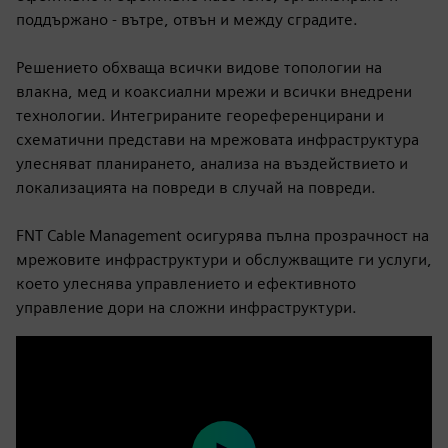
поддържано - вътре, отвън и между сградите.
Решението обхваща всички видове топологии на
влакна, мед и коаксиални мрежи и всички внедрени
технологии. Интегрираните геореференцирани и
схематични представи на мрежовата инфраструктура
улесняват планирането, анализа на въздействието и
локализацията на повреди в случай на повреди.
FNT Cable Management осигурява пълна прозрачност на
мрежовите инфраструктури и обслужващите ги услуги,
което улеснява управлението и ефективното
управление дори на сложни инфраструктури.