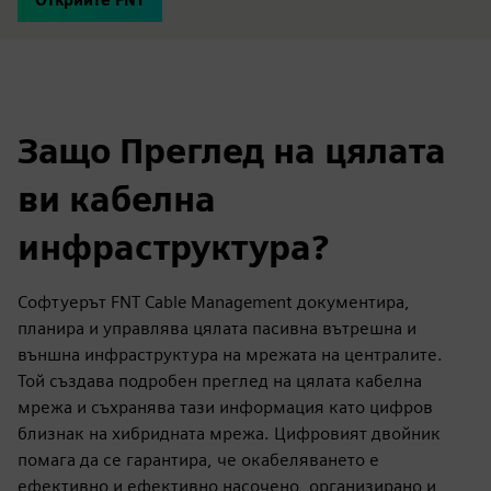
Защо Преглед на цялата
ви кабелна
инфраструктура?
Софтуерът FNT Cable Management документира,
планира и управлява цялата пасивна вътрешна и
външна инфраструктура на мрежата на централите.
Той създава подробен преглед на цялата кабелна
мрежа и съхранява тази информация като цифров
близнак на хибридната мрежа. Цифровият двойник
помага да се гарантира, че окабеляването е
ефективно и ефективно насочено, организирано и