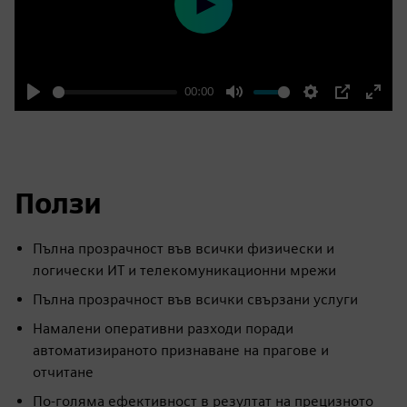
Play
00:00
Play
Mute
Settings
PIP
Enter
fulls
Ползи
Пълна прозрачност във всички физически и
логически ИТ и телекомуникационни мрежи
Пълна прозрачност във всички свързани услуги
Намалени оперативни разходи поради
автоматизираното признаване на прагове и
отчитане
По-голяма ефективност в резултат на прецизното