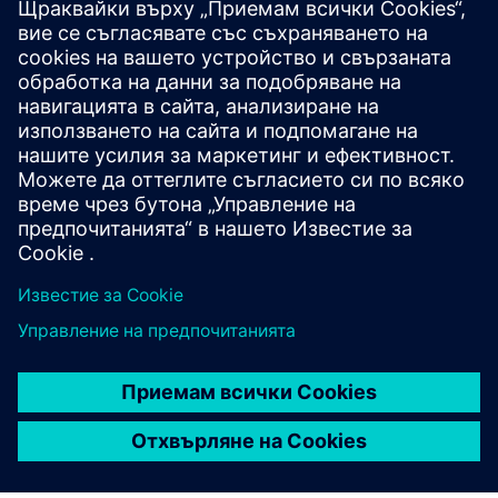
данни (част 3)
История на успеха: SBB - Телекомуникационна мрежа и
кабелна инфраструктура
Допълнителна информация
Заявете демонстрация: Очакваме с нетърпение да ви
покажем нашите софтуерни решения!
Предпоставки