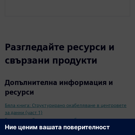
Разгледайте ресурси и
свързани продукти
Допълнителна информация и
ресурси
Бяла книга: Структурирано окабеляване в центровете
за данни (част 1)
Бяла книга: Структурирано окабеляване в центрове за
данни (част 2)
Бяла книга: Структурирано окабеляване в центрове за