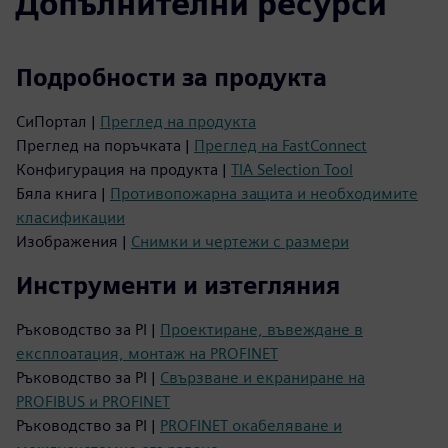
Допълнителни ресурси
Подробности за продукта
СиПортал |
Преглед на продукта
Преглед на поръчката |
Преглед на FastConnect
Конфигурация на продукта |
TIA Selection Tool
Бяла книга |
Противопожарна защита и необходимите
класификации
Изображения |
Снимки и чертежи с размери
Инструменти и изтегляния
Ръководство за PI |
Проектиране, въвеждане в
експлоатация, монтаж на PROFINET
Ръководство за PI |
Свързване и екраниране на
PROFIBUS и PROFINET
Ръководство за PI |
PROFINET окабеляване и