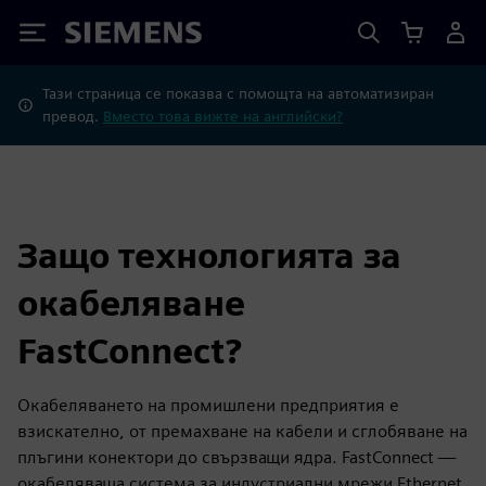
Siemens
Тази страница се показва с помощта на автоматизиран
превод.
Вместо това вижте на английски?
Защо технологията за
окабеляване
FastConnect?
Окабеляването на промишлени предприятия е
взискателно, от премахване на кабели и сглобяване на
плъгини конектори до свързващи ядра. FastConnect —
окабеляваща система за индустриални мрежи Ethernet,