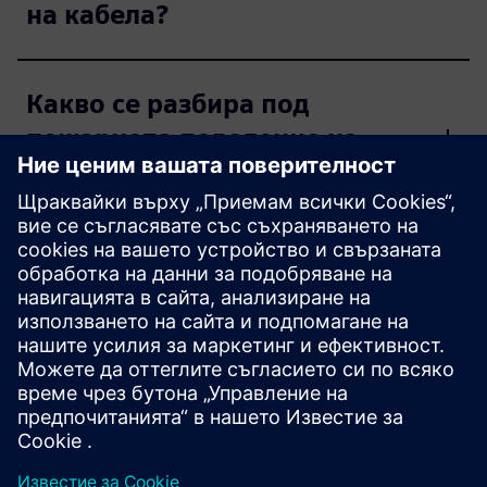
на кабела?
Какво се разбира под
пожарното поведение на
кабелите?
Как да получа
информацията за продукта,
ако към продукта
FastConnect не е включена
документация?