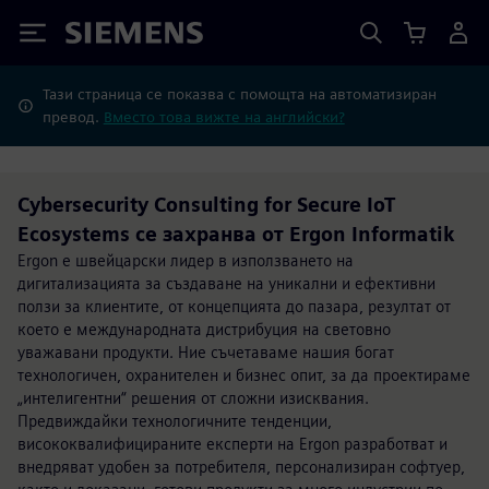
Siemens
Тази страница се показва с помощта на автоматизиран
превод.
Вместо това вижте на английски?
Cybersecurity Consulting for Secure IoT
Ecosystems се захранва от Ergon Informatik
Ergon е швейцарски лидер в използването на
дигитализацията за създаване на уникални и ефективни
ползи за клиентите, от концепцията до пазара, резултат от
което е международната дистрибуция на световно
уважавани продукти. Ние съчетаваме нашия богат
технологичен, охранителен и бизнес опит, за да проектираме
„интелигентни“ решения от сложни изисквания.
Предвиждайки технологичните тенденции,
висококвалифицираните експерти на Ergon разработват и
внедряват удобен за потребителя, персонализиран софтуер,