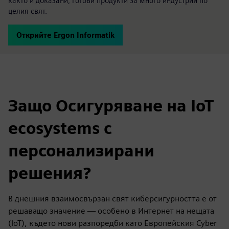
както и доказани, готови продукти за много индустрии по
целия свят.
Открийте Ergon Informatik
Защо Осигуряване на IoT
ecosystems с
персонализирани
решения?
В днешния взаимосвързан свят киберсигурността е от
решаващо значение — особено в Интернет на нещата
(IoT), където нови разпоредби като Европейския Cyber