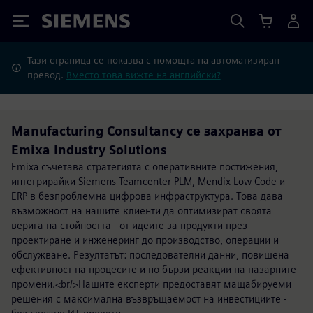
Siemens
Тази страница се показва с помощта на автоматизиран
превод.
Вместо това вижте на английски?
Manufacturing Consultancy се захранва от
Emixa Industry Solutions
Emixa съчетава стратегията с оперативните постижения,
интегрирайки Siemens Teamcenter PLM, Mendix Low-Code и
ERP в безпроблемна цифрова инфраструктура. Това дава
възможност на нашите клиенти да оптимизират своята
верига на стойността - от идеите за продукти през
проектиране и инженеринг до производство, операции и
обслужване. Резултатът: последователни данни, повишена
ефективност на процесите и по-бързи реакции на пазарните
промени.<br/>Нашите експерти предоставят мащабируеми
решения с максимална възвръщаемост на инвестициите -