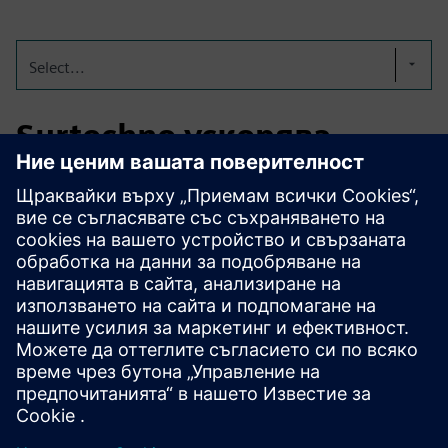
Select...
Surtechno ускорява
модификацията на
мухъл с NX
Surtechno е специализирана в бързата модификация и
ремонт на шприцовъчни форми за водещи
автомобилни производители. Използвайки Siemens NX
CAM с поддръжката на Emixa, Surtechno подобри
скоростта на програмиране, точността на обработката
и надеждността за сложни актуализации на матрицата.