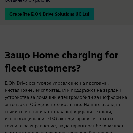
Обединеното кралство.
Открийте E.ON Drive Solutions UK Ltd
Защо Home charging for
fleet customers?
E.ON Drive осигурява управление на програми,
инсталиране, експлоатация и поддръжка на зарядни
устройства за домашни електромобили за шофьори на
автопарк в Обединеното кралство. Нашите зарядни
точки се инсталират от квалифицирани техници,
използващи нашите ISO акредитирани системи и
техники за управление, за да гарантират безопасност,
съответствие и надеждност, улеснявайки вашия