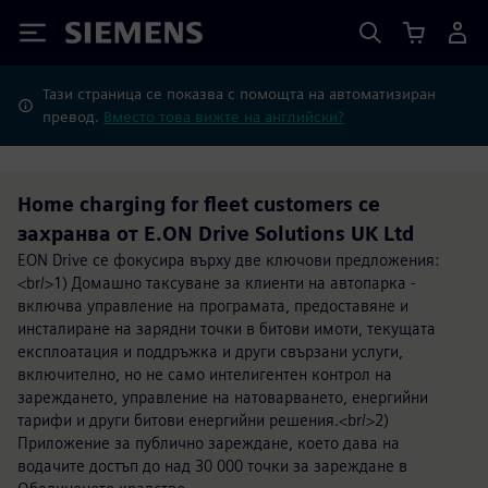
Siemens
Тази страница се показва с помощта на автоматизиран
превод.
Вместо това вижте на английски?
Home charging for fleet customers се
захранва от E.ON Drive Solutions UK Ltd
EON Drive се фокусира върху две ключови предложения:
<br/>1) Домашно таксуване за клиенти на автопарка -
включва управление на програмата, предоставяне и
инсталиране на зарядни точки в битови имоти, текущата
експлоатация и поддръжка и други свързани услуги,
включително, но не само интелигентен контрол на
зареждането, управление на натоварването, енергийни
тарифи и други битови енергийни решения.<br/>2)
Приложение за публично зареждане, което дава на
водачите достъп до над 30 000 точки за зареждане в