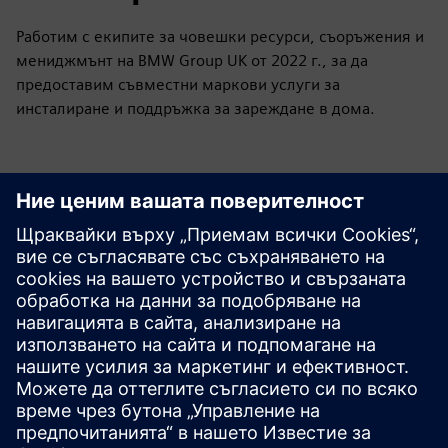
Работим с екипите за човешки ресурси, съоръжения и
мениджмънт на BMW Group UK от 2022 г., за да
предоставим съвместни маркови услуги за
инсталиране и поддръжка за зареждане в дома.
Разгледайте ресурси и
свързани продукти
Допълнителна информация и
ресурси
E.ON — Вашето пътуване към електрическо утре