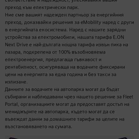
преход към електрически парк.
Ние сме вашият надежден партньор за енергийния
преход, доказвайки решения за eMobility наред с други
в енергийната екосистема. Наред с нашите зарядни
устройства за електромобили, нашата тарифа E.ON
Next Drive е най-дългата нощна тарифа извън пика на
пазара, подкрепена от 100% възобновяема
електроенергия, предлагаща гъвкавост и
рентабилност, осигуряваща на водачите фиксирани
цени на енергията за една година и без такси за
излизане.
Данните за водачите на автопарка могат да бъдат
събирани и наблюдавани чрез нашето решение за Fleet
Portal, организациите могат да предоставят достъп на
мениджърите на автопарка, където могат да се
въвеждат данни за домашните тарифи за целите на
възстановяването на сумата.