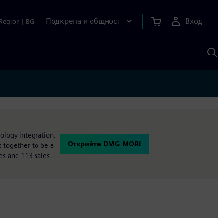
Подкрепа и общност
Вход
Region
|
BG
Т
с
S
ology integration,
Открийте DMG MORI
 together to be a
es and 113 sales