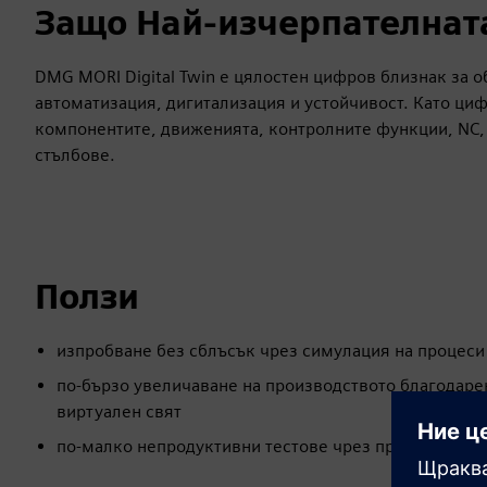
Защо Най-изчерпателната
DMG MORI Digital Twin е цялостен цифров близнак за о
автоматизация, дигитализация и устойчивост. Като ци
компонентите, движенията, контролните функции, NC, 
стълбове.
Ползи
изпробване без сблъсък чрез симулация на процеси
по-бързо увеличаване на производството благодаре
виртуален свят
по-малко непродуктивни тестове чрез преместване 