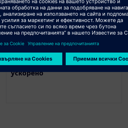
и
Вашата машина DMG MORI е
разработена устойчиво и
ускорено