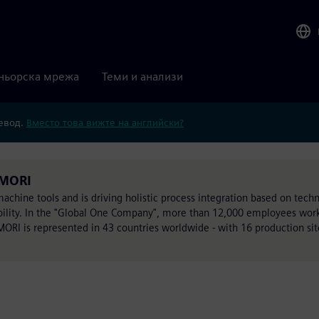
ньорска мрежа
Теми и анализи
ревод.
Вместо това вижте на английски?
 MORI
chine tools and is driving holistic process integration based on techn
ability. In the "Global One Company", more than 12,000 employees work
MORI is represented in 43 countries worldwide - with 16 production sit