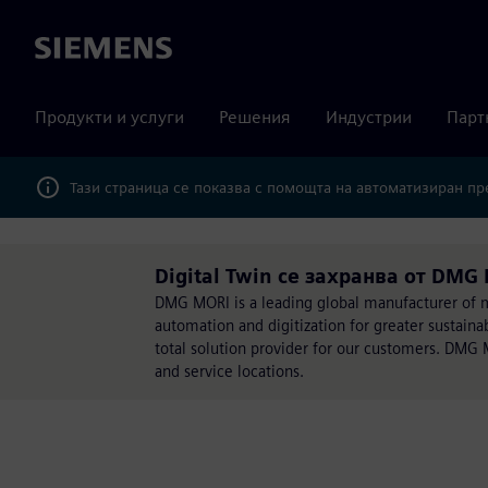
Siemens
Продукти и услуги
Решения
Индустрии
Парт
Тази страница се показва с помощта на автоматизиран п
Digital Twin се захранва от DMG
DMG MORI is a leading global manufacturer of ma
automation and digitization for greater sustain
total solution provider for our customers. DMG 
and service locations.