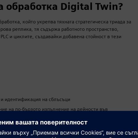
 обработка Digital Twin?
бработка, който укрепва тяхната стратегическа триада за
фрова реплика, тя съдържа работното пространство,
PLC и циклите, създавайки добавена стойност в тези
 и идентификация на сблъсъци
ние на по-бързото изпълнение на дейности във
на дейностите от реалност към виртуален свят