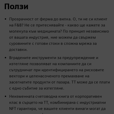
Ползи
Прозрачност от ферма до вилка. О, ти не си клиент
на F&B? Не се притеснявайте - какво ще кажете за
молекула към медицината? По принцип независимо
от вашата индустрия, ние можем да свържем
суровините с готови стоки в сложна мрежа за
доставки.
Вградените инструменти за предупреждение и
изтегляне позволяват на компаниите да си
сътрудничат при идентифицирането на рисковите
вектори и целенасоченото премахване на
засегнатите продукти от пазара. TT може да се плати
с едно събитие за изтегляне.
Неизменната счетоводна книга от корпоративен
клас в сърцето на TT, комбинирана с индустриални
NFT гарантира, че вашите клиенти винаги могат да