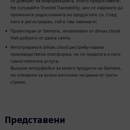
се доверят на информацията, която предоставяте.
Не купувайте Trusted Traceability, ако се надявате да
промените родословията на продуктите си. След
като е регистриран, той е там завинаги!
Проектиран от Siemens, иновативен от dimax.cloud.
Най-доброто от двата свята.
Интегрирана в dimax.cloud дистрибутирана
производствена платформа, но се предлага и като
самостоятелна услуга.
Външни интерфейси за много продукти на Siemens,
но отворени за всеки източник на данни от трети
страни.
Представени