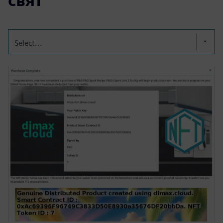
свят
Select...