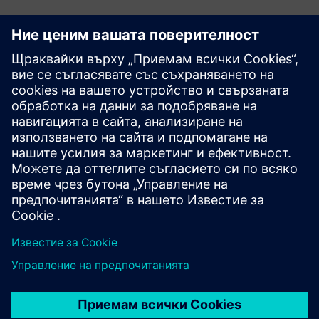
Разгледайте ресурси и
свързани продукти
Допълнителна информация и
ресурси
dimax.cloud лицензи Trusted Traceability от Siemens DI CS
Trusted Traceability проследимост