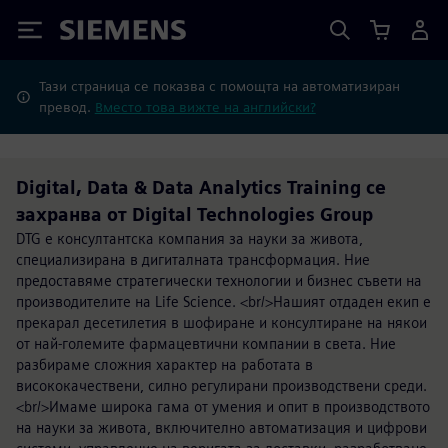
Siemens
Тази страница се показва с помощта на автоматизиран
превод.
Вместо това вижте на английски?
Digital, Data & Data Analytics Training се
захранва от Digital Technologies Group
DTG е консултантска компания за науки за живота,
специализирана в дигиталната трансформация. Ние
предоставяме стратегически технологии и бизнес съвети на
производителите на Life Science. <br/>Нашият отдаден екип е
прекарал десетилетия в шофиране и консултиране на някои
от най-големите фармацевтични компании в света. Ние
разбираме сложния характер на работата в
висококачествени, силно регулирани производствени среди.
<br/>Имаме широка гама от умения и опит в производството
на науки за живота, включително автоматизация и цифрови