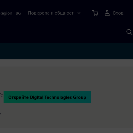
Подкрепа и общност
Вход
Region
|
BG
Т
с
S
We
Открийте Digital Technologies Group
,
e