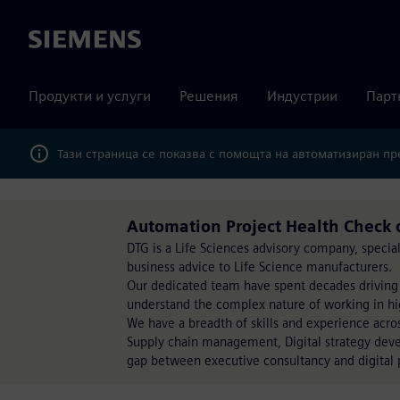
Siemens
Продукти и услуги
Решения
Индустрии
Парт
Тази страница се показва с помощта на автоматизиран п
Automation Project Health Check 
DTG is a Life Sciences advisory company, special
business advice to Life Science manufacturers.
Our dedicated team have spent decades driving
understand the complex nature of working in hi
We have a breadth of skills and experience acro
Supply chain management, Digital strategy deve
gap between executive consultancy and digital 