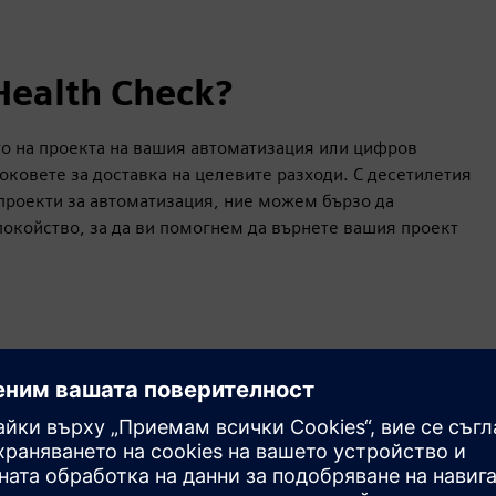
Health Check?
о на проекта на вашия автоматизация или цифров
оковете за доставка на целевите разходи. С десетилетия
проекти за автоматизация, ние можем бързо да
покойство, за да ви помогнем да върнете вашия проект
дентифицират рано