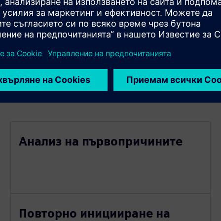
рява
и
Анализ на първопричините
Повторно иницииране на