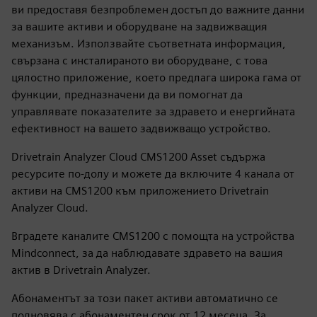
ви предоставя безпроблемен достъп до важните данни
за вашите активи и оборудване на задвижващия
механизъм. Използвайте съответната информация,
свързана с инсталираното ви оборудване, с това
цялостно приложение, което предлага широка гама от
функции, предназначени да ви помогнат да
управлявате показателите за здравето и енергийната
ефективност на вашето задвижващо устройство.
Drivetrain Analyzer Cloud CMS1200 Asset съдържа
ресурсите по-долу и можете да включите 4 канала от
активи на CMS1200 към приложението Drivetrain
Analyzer Cloud.
Вградете каналите CMS1200 с помощта на устройства
Mindconnect, за да наблюдавате здравето на вашия
актив в Drivetrain Analyzer.
Абонаментът за този пакет активи автоматично се
подновява с абонаментен срок от 12 месеца. За