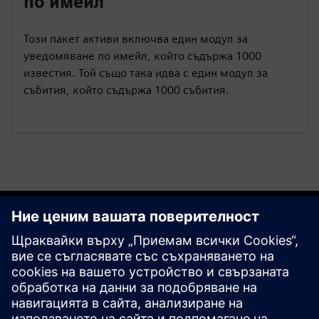
по имейл
Този пакет активи включва един модул за
уведомяване по имейл, който съдържа 1000
известия. Той също така идва с един модул за
събития, който съдържа 1000 събития.
Започнете сега
Свържете се с нас