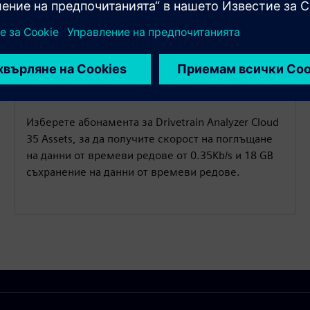
Скорост на поглъщане и
съхранение на данни от
времеви редове
Изберете абонамента за Drivetrain Analyzer Cloud
35 Assets, за да получите скорост на поглъщане
на данни от времеви редове от 0.35Kb/s и 18 GB
съхранение на данни от времеви редове.