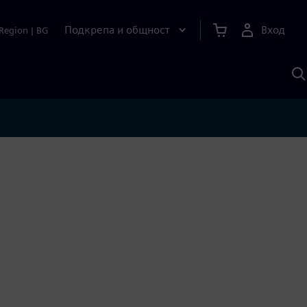
Подкрепа и общност
Вход
Region
|
BG
Т
с
S