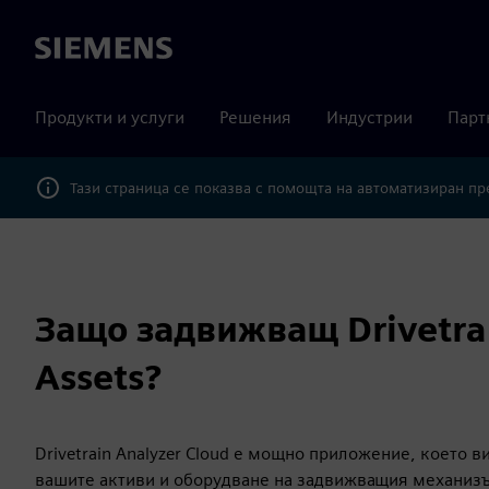
Siemens
Продукти и услуги
Решения
Индустрии
Парт
Тази страница се показва с помощта на автоматизиран п
Защо задвижващ Drivetrai
Assets?
Drivetrain Analyzer Cloud е мощно приложение, което 
вашите активи и оборудване на задвижващия механизъ