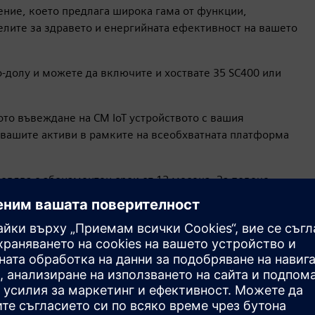
ение, което предлага широка гама от функции,
елите за здравето и енергийната ефективност на вашето
по-долу и можете да включите и хоствате 35 SC400 или
то въвеждане на CM IoT устройството с вашия
 вашите активи в рамките на всеобхватната платформа
овява с абонаментен срок от 12 месеца. За повече
и