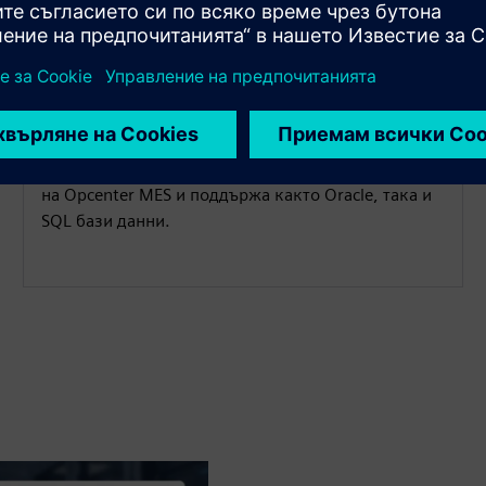
Мулти-dB свързаност
Свързва се с множество сървъри за интеграция
на Opcenter MES и поддържа както Oracle, така и
SQL бази данни.