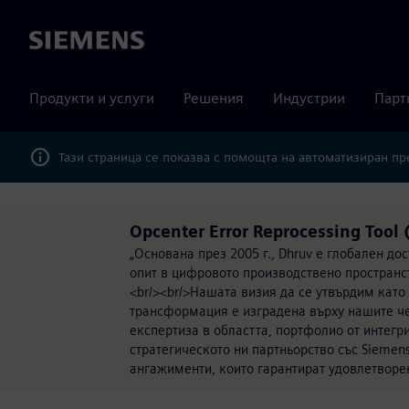
Siemens
Продукти и услуги
Решения
Индустрии
Парт
Тази страница се показва с помощта на автоматизиран п
Opcenter Error Reprocessing Tool
„Основана през 2005 г., Dhruv е глобален до
опит в цифровото производствено пространс
<br/><br/>Нашата визия да се утвърдим кат
трансформация е изградена върху нашите че
експертиза в областта, портфолио от интегр
стратегическото ни партньорство със Siem
ангажименти, които гарантират удовлетворен