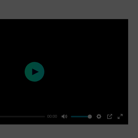
Play
00:00
Mute
Settings
PIP
Enter
fullscre