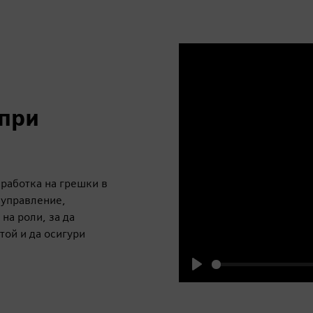
 при
бработка на грешки в
 управление,
на роли, за да
той и да осигури
Play