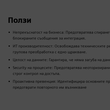
Ползи
Непрекъснатост на бизнеса: Предотвратява спиране
блокираните съобщения за интеграция.
ИТ производителност: Освобождава техническите ре
групова преобработка с едно щракване.
Целост на данните: Гарантира, че няма загуба на да
Security на процесите: Предотвратява неоторизиран
строг контрол на достъпа.
Проактивна превенция: Идентифицира основните при
предотврати повторното им възникване