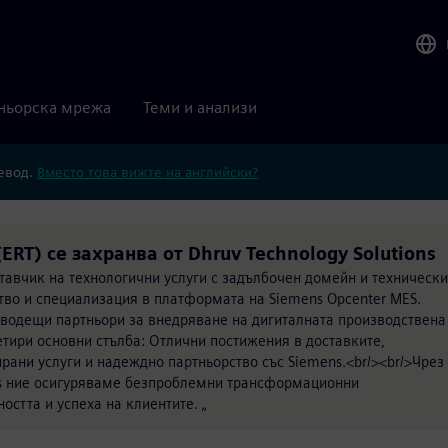
ньорска мрежа
Теми и анализи
ревод.
Вместо това вижте на английски?
 (ERT) се захранва от Dhruv Technology Solutions
ставчик на технологични услуги с задълбочен домейн и технически
тво и специализация в платформата на Siemens Opcenter MES.
о водещи партньори за внедряване на дигиталната производствена
тири основни стълба: Отлични постижения в доставките,
ирани услуги и надеждно партньорство със Siemens.<br/><br/>Чрез
ens ние осигуряваме безпроблемни трансформационни
остта и успеха на клиентите. „