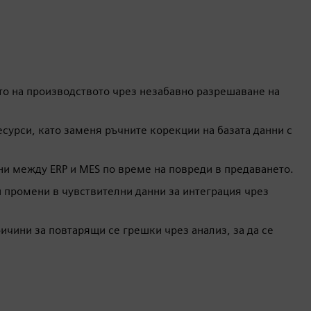
то на производството чрез незабавно разрешаване на
сурси, като заменя ръчните корекции на базата данни с
нни между ERP и MES по време на повреди в предаването.
и промени в чувствителни данни за интеграция чрез
чини за повтарящи се грешки чрез анализ, за да се