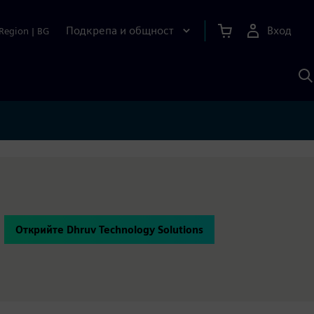
Подкрепа и общност
Вход
Region
|
BG
Т
с
S
Открийте Dhruv Technology Solutions