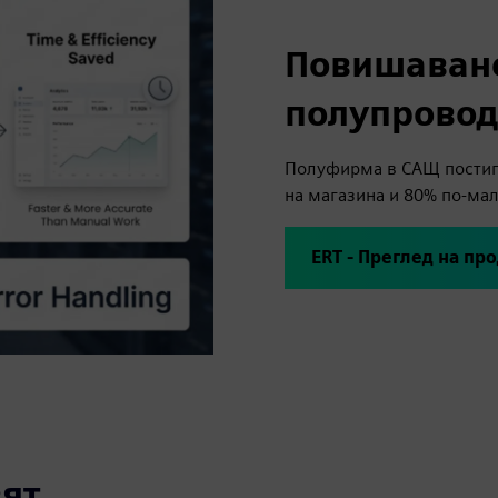
Повишаване
полупровод
Полуфирма в САЩ постигн
на магазина и 80% по-мал
ERT - Преглед на пр
ят