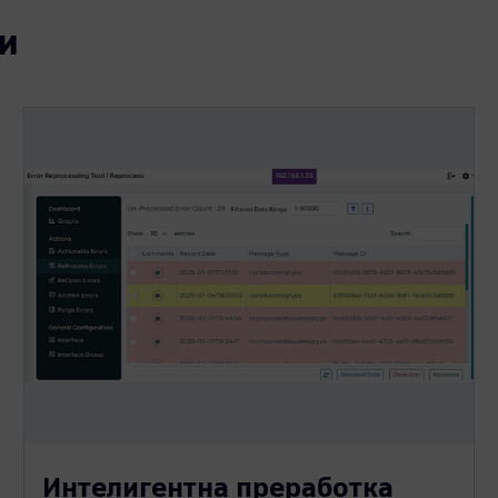
и
Интелигентна преработка