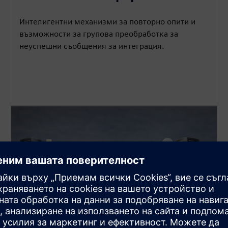
Интелигентни механизми за повторно опити и
възможности за групова преобработка за
неуспешни съобщения за интеграция.