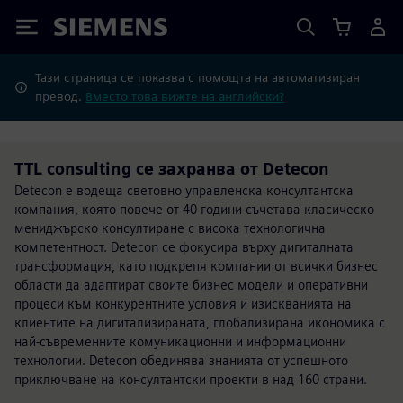
Siemens
Тази страница се показва с помощта на автоматизиран
превод.
Вместо това вижте на английски?
TTL consulting се захранва от Detecon
Detecon е водеща световно управленска консултантска
компания, която повече от 40 години съчетава класическо
мениджърско консултиране с висока технологична
компетентност. Detecon се фокусира върху дигиталната
трансформация, като подкрепя компании от всички бизнес
области да адаптират своите бизнес модели и оперативни
процеси към конкурентните условия и изискванията на
клиентите на дигитализираната, глобализирана икономика с
най-съвременните комуникационни и информационни
технологии. Detecon обединява знанията от успешното
приключване на консултантски проекти в над 160 страни.