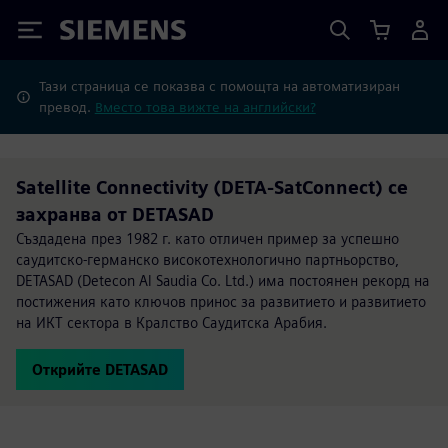
Siemens
Тази страница се показва с помощта на автоматизиран
превод.
Вместо това вижте на английски?
Satellite Connectivity (DETA-SatConnect) се
захранва от DETASAD
Създадена през 1982 г. като отличен пример за успешно
саудитско-германско високотехнологично партньорство,
DETASAD (Detecon Al Saudia Co. Ltd.) има постоянен рекорд на
постижения като ключов принос за развитието и развитието
на ИКТ сектора в Кралство Саудитска Арабия.
Открийте DETASAD