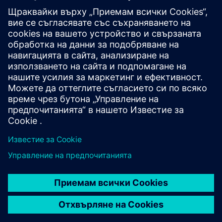
свързани продукти
Допълнителна информация и
ресурси
Satellite Connectivity (DETA-SatConnect)
Предпоставки