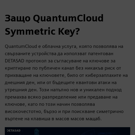
Защо QuantumCloud
Symmetric Key?
QuantumCloud е облачна услуга, която позволява на
свързаните устройства да използват патентован
DETASAD протокол за съгласуване на ключове за
криптиране по публичен канал без никакъв риск от
прихващане на ключовете, било от киберзаплахите на
днешния ден, или от бъдещите квантови атаки на
утрешния ден. Този напълно нов и уникален подход
премахва всяко разпределение или предаване на
ключове, като по този начин позволява
високочестотно, бързо и при поискване симетрично
въртене на клавиша в масов масов мащаб.