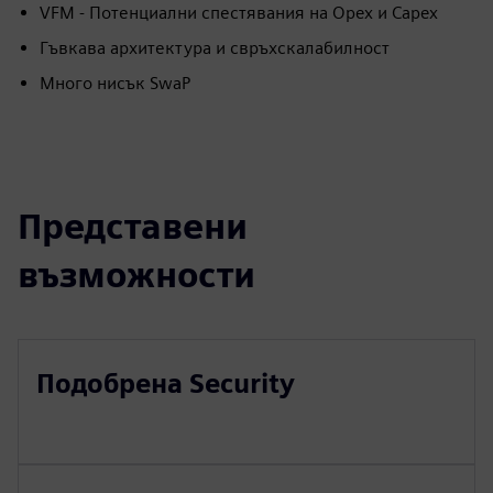
VFM - Потенциални спестявания на Opex и Capex
Гъвкава архитектура и свръхскалабилност
Много нисък SwaP
Представени
възможности
Подобрена Security