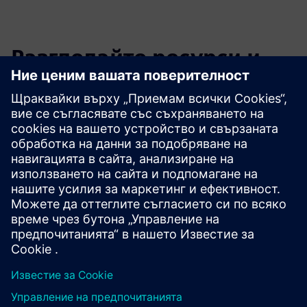
Разгледайте ресурси и
свързани продукти
Допълнителна информация и
ресурси
QuantumCloud Symmetric Key
Предпоставки