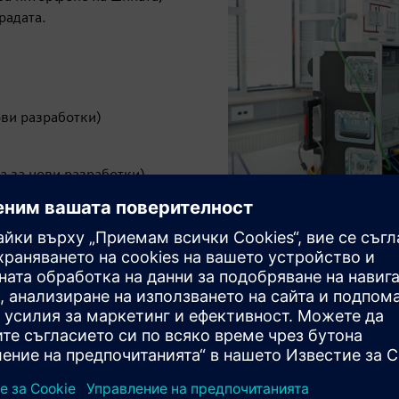
радата.
ови разработки)
а за нови разработки)
и