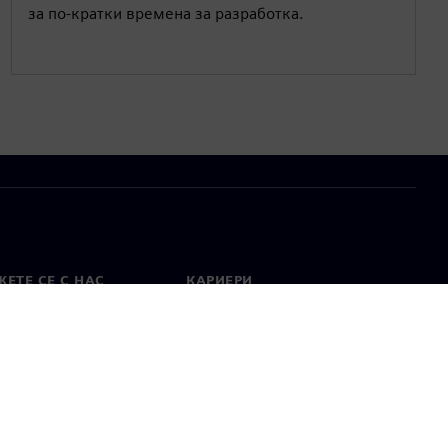
за по-кратки времена за разработка.
ЕТЕ СЕ С НАС
КАРИЕРИ
кт
Работа и кариера
вни офиси
Отворени позиции