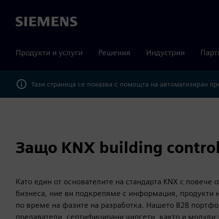
Siemens
Продукти и услуги
Решения
Индустрии
Парт
Тази страница се показва с помощта на автоматизиран п
Защо KNX building contro
Като един от основателите на стандарта KNX с повече о
бизнеса, ние ви подкрепяме с информация, продукти 
по време на фазите на разработка. Нашето B2B портф
предаватели, сертифицирани чипсети, както и модули 