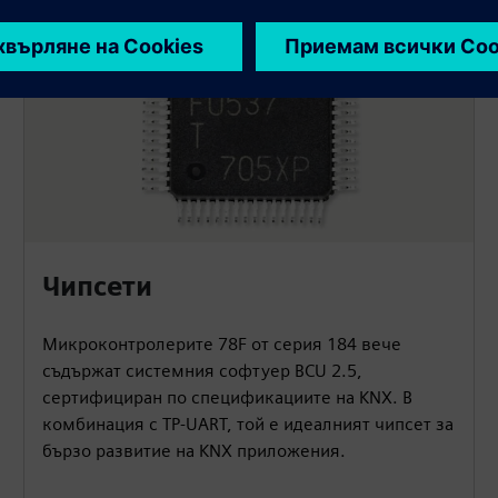
Чипсети
Микроконтролерите 78F от серия 184 вече
съдържат системния софтуер BCU 2.5,
сертифициран по спецификациите на KNX. В
комбинация с TP-UART, той е идеалният чипсет за
бързо развитие на KNX приложения.