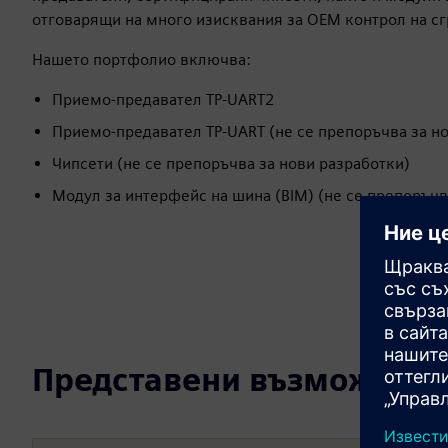
отговарящи на много изисквания за OEM контрол на сг
Нашето портфолио включва:
Приемо-предавател TP-UART2
Приемо-предавател TP-UART (не се препоръчва за н
Чипсети (не се препоръчва за нови разработки)
Модул за интерфейс на шина (BIM) (не се препоръчв
Представени възможност