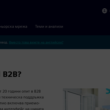
ньорска мрежа
Теми и анализи
ревод.
Вместо това вижте на английски?
l B2B?
т 20 години опит в B2B
и техническа поддръжка
олио включва приемо-
за интерфейс на шината,