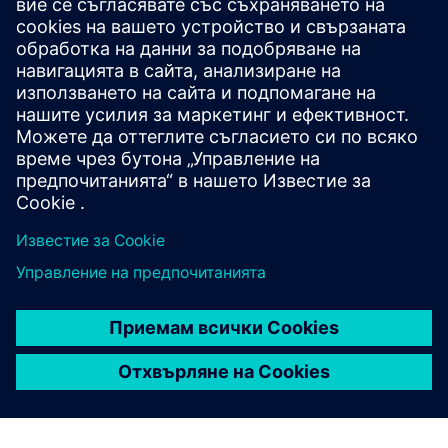
development of personalized arm
prosthetics for kids
Фирма
:
Unlimited Tomorrow
Индустрия
:
Medical devices & pharmaceuticals
Местоположение
:
New York City, New York, United
States
Софтуер на Сименс
:
NX