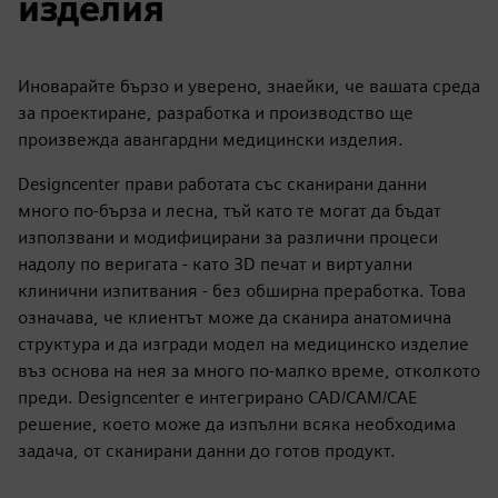
изделия
Иноварайте бързо и уверено, знаейки, че вашата среда
за проектиране, разработка и производство ще
произвежда авангардни медицински изделия.
Designcenter прави работата със сканирани данни
много по-бърза и лесна, тъй като те могат да бъдат
използвани и модифицирани за различни процеси
надолу по веригата - като 3D печат и виртуални
клинични изпитвания - без обширна преработка. Това
означава, че клиентът може да сканира анатомична
структура и да изгради модел на медицинско изделие
въз основа на нея за много по-малко време, отколкото
преди. Designcenter е интегрирано CAD/CAM/CAE
решение, което може да изпълни всяка необходима
задача, от сканирани данни до готов продукт.