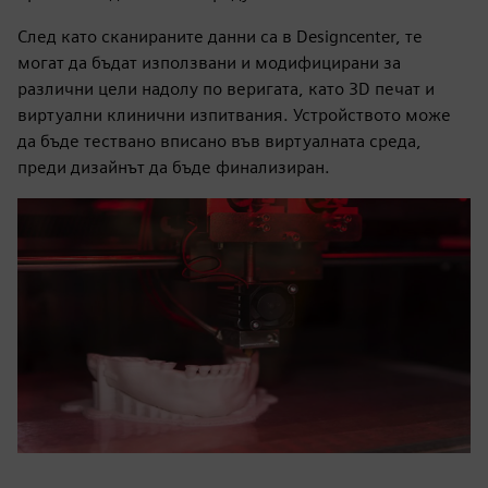
След като сканираните данни са в Designcenter, те
могат да бъдат използвани и модифицирани за
различни цели надолу по веригата, като 3D печат и
виртуални клинични изпитвания. Устройството може
да бъде тествано вписано във виртуалната среда,
преди дизайнът да бъде финализиран.