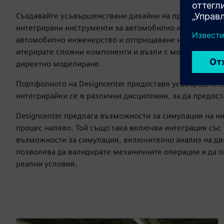
Създавайте усъвършенствани дизайни на превозни средс
интегрирани инструменти за автомобилно инженерство
автомобилно инженерство и отприщаване на иновации в
итерирате сложни компоненти и възли с мощни възмо
директно моделиране.
Портфолиото на Designcenter предоставя усъвършенства
интегрирайки се в различни дисциплини, за да предос
Designcenter предлага възможности за симулация на н
процес наляво. Той също така включва интеграция със
възможности за симулация, включително анализ на дв
позволява да валидирате механичните операции и да 
реални условия.