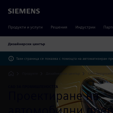
Siemens
Продукти и услуги
Решения
Индустрии
Парт
Дизайнерски център
Тази страница се показва с помощта на автоматизиран п
Продукти
Дизайнерски център
CAD Designcent
Home
CAD ЗА ПРОМИШЛЕНОСТТА
Проектиране на
автомобилни пре