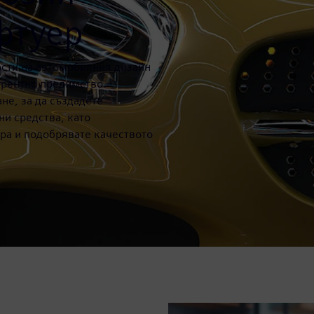
фтуер
сти на автомобилния дизайн
курентно предимство.
не, за да създадете
ни средства, като
ра и подобрявате качеството