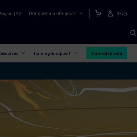
Подкрепа и общност
Вход
Region
|
BG
Т
с
S
Resources
Training & support
Опитайте сега