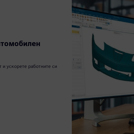
втомобилен
 и ускорете работните си