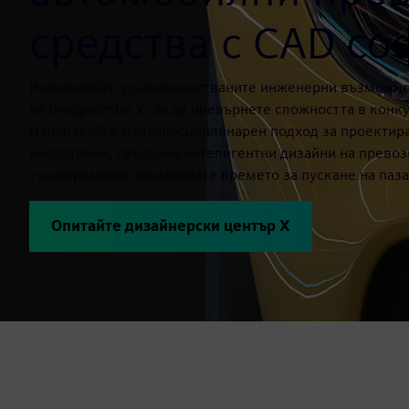
средства с CAD со
Използвайте усъвършенстваните инженерни възможно
на Designcenter X, за да превърнете сложността в кон
Използвайте мултидисциплинарен подход за проектира
иновативни, свързани интелигентни дизайни на превоз
същевременно намалявате времето за пускане на паза
Опитайте дизайнерски център X