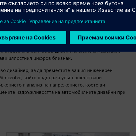
тва с Designcenter, като използвате цялостния набор от
, повишаване на ефективността на проектите за
 дизайна. Designcenter ви позволява бързо да
жности за моделиране, включително параметрично и
ни възможности за 3D дизайн на Siemens Xcelerator,
тави цялостния цифров близнак.
иво дизайнер, за да преместите вашия инженерен
 Simcenter, който поддържа усъвършенствани
ижението и анализ на напрежението, което ви
оцените издръжливостта на автомобилните дизайни при