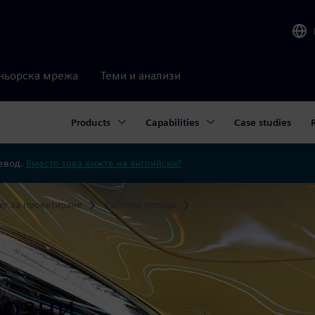
ньорска мрежа
Теми и анализи
Products
Capabilities
Case studies
ревод.
Вместо това вижте на английски?
er за проектиране
Работни потоци
Автомобилен CAD
возни